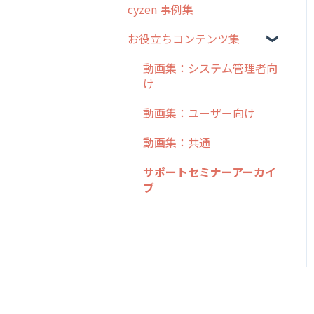
cyzen 事例集
日報
ステータス・主観
勤怠管理
安全走行支援
GPS・位置情報 について
6. 基本的な使い方：ユー
お役立ちコンテンツ集
履歴
報告書・行動種別
ザー編
活動通知
写真管理・高画質化
ルート自動記録 について
メンバー
ユーザー・グループ管理
動画集：システム管理者向
7. 初心者向けよくある質
パフォーマンス
ダッシュボード（BI）・パ
出退勤・ステータス・主観
け
問集
メッセージ
メッセージ機能
フォーマンス
について
帳票出力
動画集：ユーザー向け
8. 用語集
パフォーマンス
活動通知
連携オプション
スポットについて
メッセージ・ファイル添付
動画集：共通
9. もっと便利に利用する
外部リンク
内線電話
その他オプション
報告書について
ための設定
商品
サポートセミナーアーカイ
お知らせ
商品
IP接続制限・端末認証設定
日報について
ブ
10.ユーザー向けおすすめ
各種設定・その他
の使い方
設定
各種設定・ログイン
契約・その他
メンバー画面について
【業界業種別】cyzen設定
端末・設定について
方法
オプション関連について
契約・申込について