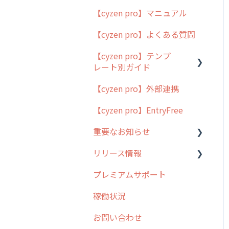
【cyzen pro】マニュアル
cyzen pro とは？
【cyzen pro】よくある質問
簡易マニュアル
【cyzen pro】テンプ
cyzen proの位置情報取得
レート別ガイド
について
【cyzen pro】外部連携
用語集
ポスティング
【cyzen pro】EntryFree
よくある質問
ラウンダー
重要なお知らせ
メンテナンス
リリース情報
外廻り営業
過去の重要なお知らせ
プレミアムサポート
清掃
障害情報
リリース
稼働状況
不動産
2026年のリリース情報
お問い合わせ
2025年のリリース情報