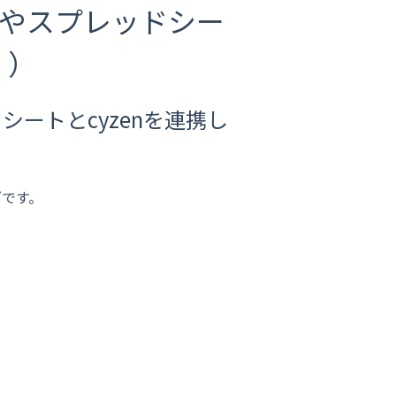
lackやスプレッドシー
！）
レッドシートとcyzenを連携し
ブです。