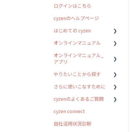
ログインはこちら
2024年のリリース情報
cyzenのヘルプページ
2023年のリリース情報
はじめての cyzen
過去のリリース
オンラインマニュアル
2019年までのリリース情
0. はじめてのcyzenの使い
報
方
オンラインマニュアル_
管理サイトの使い始め
アプリ
お客様の声を実現しました
1. cyzenについて知ろう
ユーザー・グループ管理
やりたいことから探す
2. 主要機能の概要
アプリの使い始め
行動管理
さらに使いこなすために
3. cyzenの位置情報取得に
ホーム画面
行動管理
予定管理
ついて
cyzenのよくあるご質問
スポット
勤怠管理
はじめに
スポット
4. cyzen利用前の準備：シ
cyzen connect
報告閲覧
予定管理
スポット・ステータス関連
ログインについて
ステム管理者編
ステータス・主観
オプション
自社活用状況診断
予定
スポット
グループ・ユーザーについ
5. 基本的な使い方：シス
報告書・行動種別
交通費自動計算
て
テム管理者編