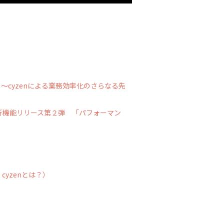
～cyzenによる業務効率化のさらなる先
月度新機能リリース第２弾 「パフォーマン
cyzenとは？）