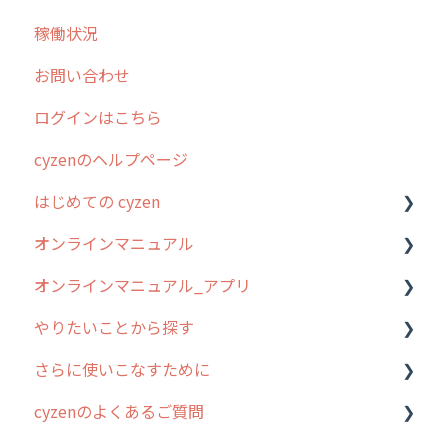
稼働状況
不動産
2026年のリリース情報
お問い合わせ
2025年のリリース情報
ログインはこちら
2024年のリリース情報
cyzenのヘルプページ
2023年のリリース情報
はじめての cyzen
過去のリリース
オンラインマニュアル
2019年までのリリース情報
0. はじめてのcyzenの使い方
オンラインマニュアル_アプリ
お客様の声を実現しました
1. cyzenについて知ろう
管理サイトの使い始め
やりたいことから探す
2. 主要機能の概要
ユーザー・グループ管理
アプリの使い始め
さらに使いこなすために
3. cyzenの位置情報取得について
行動管理
ホーム画面
行動管理
cyzenのよくあるご質問
4. cyzen利用前の準備：システム管理者編
予定管理
スポット
勤怠管理
はじめに