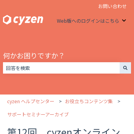
お問い合わせ
Web版へのログインはこちら
We
何かお困りですか？
検索フィールドが空なので、候補はありません。
cyzen ヘルプセンター
お役立ちコンテンツ集
サポートセミナーアーカイブ
第12回 cyzenオンライン