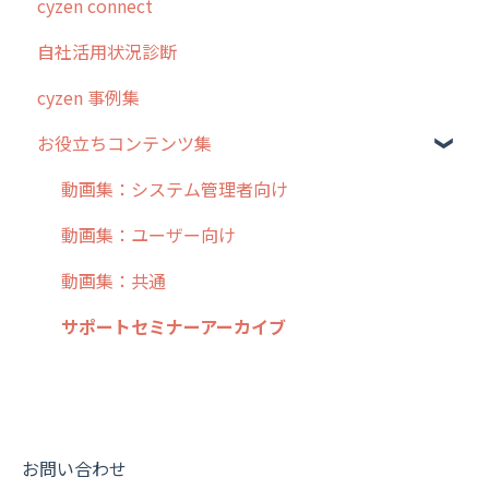
cyzen connect
5. 基本的な使い方：システム管理者編
スポット
報告閲覧
予定管理
スポット・ステータス関連オプション
ログインについて
自社活用状況診断
6. 基本的な使い方：ユーザー編
ステータス・主観
予定
スポット
交通費自動計算
グループ・ユーザーについて
cyzen 事例集
7. 初心者向けよくある質問集
報告書・行動種別
日報
ステータス・主観
安全走行支援
GPS・位置情報 について
お役立ちコンテンツ集
8. 用語集
勤怠管理
履歴
報告書・行動種別
写真管理・高画質化
ルート自動記録 について
9. もっと便利に利用するための設定
活動通知
メンバー
ユーザー・グループ管理
ダッシュボード（BI）・パフォーマンス
出退勤・ステータス・主観について
動画集：システム管理者向け
10.ユーザー向けおすすめの使い方
パフォーマンス
メッセージ
メッセージ機能
連携オプション
スポットについて
動画集：ユーザー向け
【業界業種別】cyzen設定方法
帳票出力
パフォーマンス
活動通知
その他オプション
報告書について
動画集：共通
メッセージ・ファイル添付
外部リンク
内線電話
IP接続制限・端末認証設定
日報について
サポートセミナーアーカイブ
商品
お知らせ
商品
契約・その他
メンバー画面について
各種設定・その他
設定
各種設定・ログイン
端末・設定について
オプション関連について
お問い合わせ