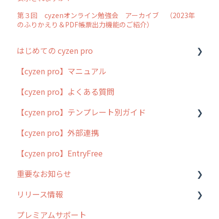
第３回 cyzenオンライン勉強会 アーカイブ （2023年
のふりかえり＆PDF帳票出力機能のご紹介）
はじめての cyzen pro
【cyzen pro】マニュアル
cyzen pro とは？
【cyzen pro】よくある質問
簡易マニュアル
【cyzen pro】テンプレート別ガイド
cyzen proの位置情報取得について
【cyzen pro】外部連携
用語集
ポスティング
【cyzen pro】EntryFree
よくある質問
ラウンダー
重要なお知らせ
メンテナンス
リリース情報
外廻り営業
過去の重要なお知らせ
プレミアムサポート
清掃
障害情報
リリース