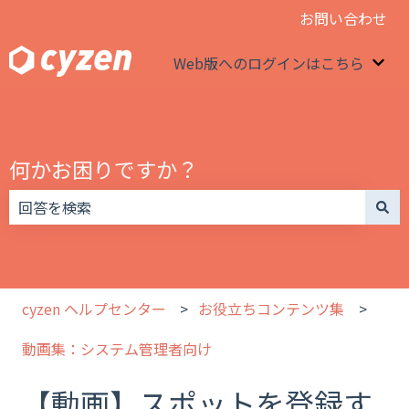
お問い合わせ
Web版へのログインはこちら
We
何かお困りですか？
検索フィールドが空なので、候補はありません。
cyzen ヘルプセンター
お役立ちコンテンツ集
動画集：システム管理者向け
【動画】スポットを登録す