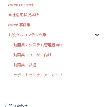
cyzen connect
5. 基本的な使い方：システム管理者編
スポット
報告閲覧
予定管理
スポット・ステータス関連オプション
ログインについて
自社活用状況診断
6. 基本的な使い方：ユーザー編
ステータス・主観
予定
スポット
交通費自動計算
グループ・ユーザーについて
cyzen 事例集
7. 初心者向けよくある質問集
報告書・行動種別
日報
ステータス・主観
安全走行支援
GPS・位置情報 について
お役立ちコンテンツ集
8. 用語集
勤怠管理
履歴
報告書・行動種別
写真管理・高画質化
ルート自動記録 について
9. もっと便利に利用するための設定
活動通知
メンバー
ユーザー・グループ管理
ダッシュボード（BI）・パフォーマンス
出退勤・ステータス・主観について
動画集：システム管理者向け
10.ユーザー向けおすすめの使い方
パフォーマンス
メッセージ
メッセージ機能
連携オプション
スポットについて
動画集：ユーザー向け
【業界業種別】cyzen設定方法
帳票出力
パフォーマンス
活動通知
その他オプション
報告書について
動画集：共通
メッセージ・ファイル添付
外部リンク
内線電話
IP接続制限・端末認証設定
日報について
サポートセミナーアーカイブ
商品
お知らせ
商品
契約・その他
メンバー画面について
各種設定・その他
設定
各種設定・ログイン
端末・設定について
オプション関連について
お問い合わせ