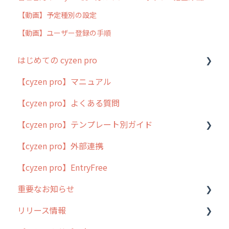
【動画】予定種別の設定
【動画】ユーザー登録の手順
はじめての cyzen pro
【cyzen pro】マニュアル
cyzen pro とは？
【cyzen pro】よくある質問
簡易マニュアル
【cyzen pro】テンプレート別ガイド
cyzen proの位置情報取得について
【cyzen pro】外部連携
用語集
ポスティング
【cyzen pro】EntryFree
よくある質問
ラウンダー
重要なお知らせ
メンテナンス
リリース情報
外廻り営業
過去の重要なお知らせ