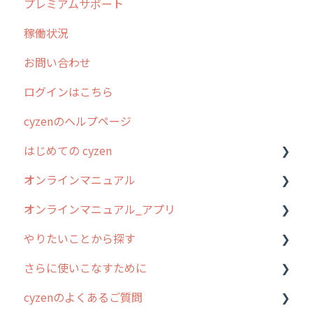
プレミアムサポート
清掃
障害情報
リリース
稼働状況
不動産
2026年のリリース情報
お問い合わせ
2025年のリリース情報
ログインはこちら
2024年のリリース情報
cyzenのヘルプページ
2023年のリリース情報
はじめての cyzen
過去のリリース
オンラインマニュアル
2019年までのリリース情報
0. はじめてのcyzenの使い方
オンラインマニュアル_アプリ
お客様の声を実現しました
1. cyzenについて知ろう
管理サイトの使い始め
やりたいことから探す
2. 主要機能の概要
ユーザー・グループ管理
アプリの使い始め
さらに使いこなすために
3. cyzenの位置情報取得について
行動管理
ホーム画面
行動管理
cyzenのよくあるご質問
4. cyzen利用前の準備：システム管理者編
予定管理
スポット
勤怠管理
はじめに