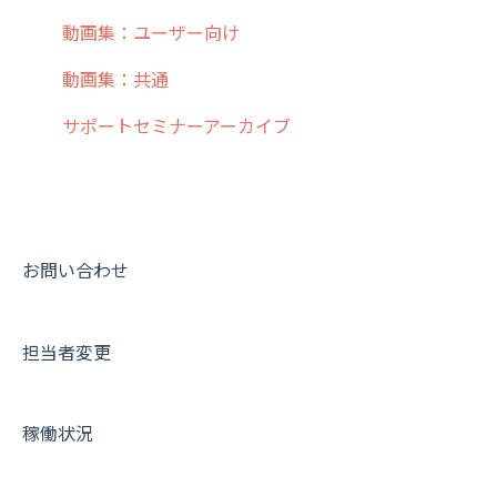
10.ユーザー向けおすすめの使い方
パフォーマンス
メッセージ
メッセージ機能
連携オプション
スポットについて
動画集：ユーザー向け
【業界業種別】cyzen設定方法
帳票出力
パフォーマンス
活動通知
その他オプション
報告書について
動画集：共通
メッセージ・ファイル添付
外部リンク
内線電話
IP接続制限・端末認証設定
日報について
サポートセミナーアーカイブ
商品
お知らせ
商品
契約・その他
メンバー画面について
各種設定・その他
設定
各種設定・ログイン
端末・設定について
オプション関連について
お問い合わせ
契約・申込について
担当者変更
証明書認証について
その他よくある質問
稼働状況