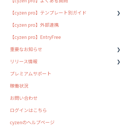
【cyzen pro】よくある質問
簡易マニュアル
【cyzen pro】テンプレート別ガイド
cyzen proの位置情報取得について
【cyzen pro】外部連携
用語集
ポスティング
【cyzen pro】EntryFree
よくある質問
ラウンダー
重要なお知らせ
メンテナンス
リリース情報
外廻り営業
過去の重要なお知らせ
プレミアムサポート
清掃
障害情報
リリース
稼働状況
不動産
2026年のリリース情報
お問い合わせ
2025年のリリース情報
ログインはこちら
2024年のリリース情報
cyzenのヘルプページ
2023年のリリース情報