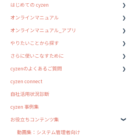
はじめての cyzen
過去のリリース
オンラインマニュアル
2019年までのリリース情報
0. はじめてのcyzenの使い方
オンラインマニュアル_アプリ
お客様の声を実現しました
1. cyzenについて知ろう
管理サイトの使い始め
やりたいことから探す
2. 主要機能の概要
ユーザー・グループ管理
アプリの使い始め
さらに使いこなすために
3. cyzenの位置情報取得について
行動管理
ホーム画面
行動管理
cyzenのよくあるご質問
4. cyzen利用前の準備：システム管理者編
予定管理
スポット
勤怠管理
はじめに
cyzen connect
5. 基本的な使い方：システム管理者編
スポット
報告閲覧
予定管理
スポット・ステータス関連オプション
ログインについて
自社活用状況診断
6. 基本的な使い方：ユーザー編
ステータス・主観
予定
スポット
交通費自動計算
グループ・ユーザーについて
cyzen 事例集
7. 初心者向けよくある質問集
報告書・行動種別
日報
ステータス・主観
安全走行支援
GPS・位置情報 について
お役立ちコンテンツ集
8. 用語集
勤怠管理
履歴
報告書・行動種別
写真管理・高画質化
ルート自動記録 について
9. もっと便利に利用するための設定
活動通知
メンバー
ユーザー・グループ管理
ダッシュボード（BI）・パフォーマンス
出退勤・ステータス・主観について
動画集：システム管理者向け