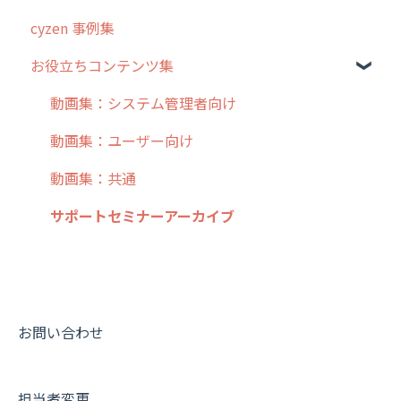
cyzen 事例集
7. 初心者向けよくある質問集
報告書・行動種別
日報
ステータス・主観
安全走行支援
GPS・位置情報 について
お役立ちコンテンツ集
8. 用語集
勤怠管理
履歴
報告書・行動種別
写真管理・高画質化
ルート自動記録 について
9. もっと便利に利用するための設定
活動通知
メンバー
ユーザー・グループ管理
ダッシュボード（BI）・パフォーマンス
出退勤・ステータス・主観について
動画集：システム管理者向け
10.ユーザー向けおすすめの使い方
パフォーマンス
メッセージ
メッセージ機能
連携オプション
スポットについて
動画集：ユーザー向け
【業界業種別】cyzen設定方法
帳票出力
パフォーマンス
活動通知
その他オプション
報告書について
動画集：共通
メッセージ・ファイル添付
外部リンク
内線電話
IP接続制限・端末認証設定
日報について
サポートセミナーアーカイブ
商品
お知らせ
商品
契約・その他
メンバー画面について
各種設定・その他
設定
各種設定・ログイン
端末・設定について
オプション関連について
お問い合わせ
契約・申込について
担当者変更