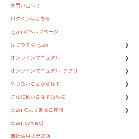
お問い合わせ
2025年のリリース情報
ログインはこちら
2024年のリリース情報
cyzenのヘルプページ
2023年のリリース情報
はじめての cyzen
過去のリリース
オンラインマニュアル
2019年までのリリース情報
0. はじめてのcyzenの使い方
オンラインマニュアル_アプリ
お客様の声を実現しました
1. cyzenについて知ろう
管理サイトの使い始め
やりたいことから探す
2. 主要機能の概要
ユーザー・グループ管理
アプリの使い始め
さらに使いこなすために
3. cyzenの位置情報取得について
行動管理
ホーム画面
行動管理
cyzenのよくあるご質問
4. cyzen利用前の準備：システム管理者編
予定管理
スポット
勤怠管理
はじめに
cyzen connect
5. 基本的な使い方：システム管理者編
スポット
報告閲覧
予定管理
スポット・ステータス関連オプション
ログインについて
自社活用状況診断
6. 基本的な使い方：ユーザー編
ステータス・主観
予定
スポット
交通費自動計算
グループ・ユーザーについて