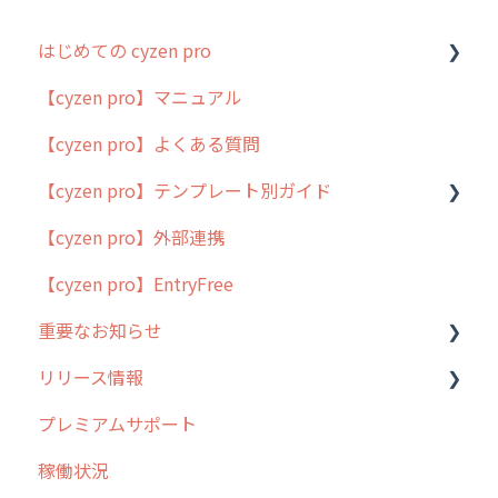
はじめての cyzen pro
【cyzen pro】マニュアル
cyzen pro とは？
【cyzen pro】よくある質問
簡易マニュアル
【cyzen pro】テンプレート別ガイド
cyzen proの位置情報取得について
【cyzen pro】外部連携
用語集
ポスティング
【cyzen pro】EntryFree
よくある質問
ラウンダー
重要なお知らせ
メンテナンス
リリース情報
外廻り営業
過去の重要なお知らせ
プレミアムサポート
清掃
障害情報
リリース
稼働状況
不動産
2026年のリリース情報