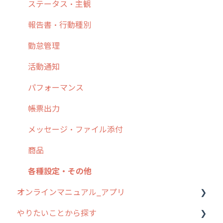
6. 基本的な使い方：ユーザー編
ステータス・主観
7. 初心者向けよくある質問集
報告書・行動種別
8. 用語集
勤怠管理
9. もっと便利に利用するための設定
活動通知
10.ユーザー向けおすすめの使い方
パフォーマンス
【業界業種別】cyzen設定方法
帳票出力
メッセージ・ファイル添付
商品
各種設定・その他
オンラインマニュアル_アプリ
やりたいことから探す
アプリの使い始め