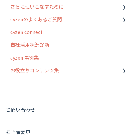
さらに使いこなすために
ホーム画面
行動管理
cyzenのよくあるご質問
スポット
勤怠管理
はじめに
cyzen connect
報告閲覧
予定管理
スポット・ステータス関連オプション
ログインについて
自社活用状況診断
予定
スポット
交通費自動計算
グループ・ユーザーについて
cyzen 事例集
日報
ステータス・主観
安全走行支援
GPS・位置情報 について
お役立ちコンテンツ集
履歴
報告書・行動種別
写真管理・高画質化
ルート自動記録 について
メンバー
ユーザー・グループ管理
ダッシュボード（BI）・パフォーマンス
出退勤・ステータス・主観について
動画集：システム管理者向け
メッセージ
メッセージ機能
連携オプション
スポットについて
動画集：ユーザー向け
パフォーマンス
活動通知
その他オプション
報告書について
動画集：共通
お問い合わせ
外部リンク
内線電話
IP接続制限・端末認証設定
日報について
サポートセミナーアーカイブ
担当者変更
お知らせ
商品
契約・その他
メンバー画面について