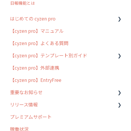
日報機能とは
はじめての cyzen pro
【cyzen pro】マニュアル
cyzen pro とは？
【cyzen pro】よくある質問
簡易マニュアル
【cyzen pro】テンプレート別ガイド
cyzen proの位置情報取得について
【cyzen pro】外部連携
用語集
ポスティング
【cyzen pro】EntryFree
よくある質問
ラウンダー
重要なお知らせ
メンテナンス
リリース情報
外廻り営業
過去の重要なお知らせ
プレミアムサポート
清掃
障害情報
リリース
稼働状況
不動産
2026年のリリース情報