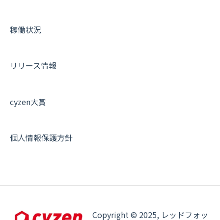
設定
各種設定・ログイン
端末・設定について
稼働状況
オプション関連について
契約・申込について
リリース情報
証明書認証について
その他よくある質問
cyzen大賞
個人情報保護方針
Copyright © 2025, レッドフォッ