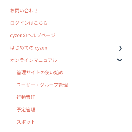
お問い合わせ
2025年のリリース情報
ログインはこちら
2024年のリリース情報
cyzenのヘルプページ
2023年のリリース情報
はじめての cyzen
過去のリリース
オンラインマニュアル
2019年までのリリース情報
0. はじめてのcyzenの使い方
お客様の声を実現しました
1. cyzenについて知ろう
管理サイトの使い始め
2. 主要機能の概要
ユーザー・グループ管理
3. cyzenの位置情報取得について
行動管理
4. cyzen利用前の準備：システム管理者編
予定管理
5. 基本的な使い方：システム管理者編
スポット