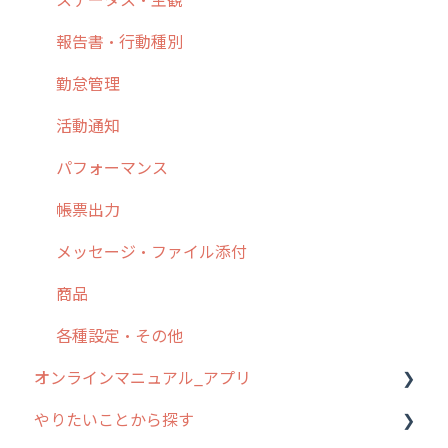
7. 初心者向けよくある質問集
報告書・行動種別
8. 用語集
勤怠管理
9. もっと便利に利用するための設定
活動通知
10.ユーザー向けおすすめの使い方
パフォーマンス
【業界業種別】cyzen設定方法
帳票出力
メッセージ・ファイル添付
商品
各種設定・その他
オンラインマニュアル_アプリ
やりたいことから探す
アプリの使い始め