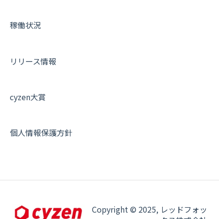
設定
各種設定・ログイン
端末・設定について
稼働状況
オプション関連について
契約・申込について
リリース情報
証明書認証について
その他よくある質問
cyzen大賞
個人情報保護方針
Copyright © 2025, レッドフォッ