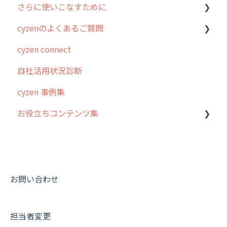
さらに使いこなすために
ホーム画面
行動管理
cyzenのよくあるご質問
スポット
勤怠管理
はじめに
cyzen connect
報告閲覧
予定管理
スポット・ステータス関連オプション
ログインについて
自社活用状況診断
予定
スポット
交通費自動計算
グループ・ユーザーについて
cyzen 事例集
日報
ステータス・主観
安全走行支援
GPS・位置情報 について
お役立ちコンテンツ集
履歴
報告書・行動種別
写真管理・高画質化
ルート自動記録 について
メンバー
ユーザー・グループ管理
ダッシュボード（BI）・パフォーマンス
出退勤・ステータス・主観について
動画集：システム管理者向け
メッセージ
メッセージ機能
連携オプション
スポットについて
動画集：ユーザー向け
パフォーマンス
活動通知
その他オプション
報告書について
動画集：共通
お問い合わせ
外部リンク
内線電話
IP接続制限・端末認証設定
日報について
サポートセミナーアーカイブ
担当者変更
お知らせ
商品
契約・その他
メンバー画面について