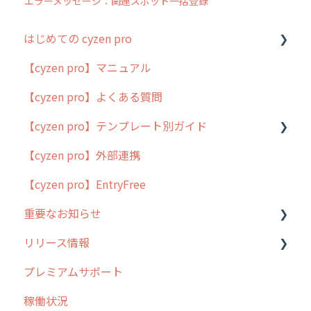
エラーメッセージ：関連スポット一括登録
はじめての cyzen pro
【cyzen pro】マニュアル
cyzen pro とは？
【cyzen pro】よくある質問
簡易マニュアル
【cyzen pro】テンプレート別ガイド
cyzen proの位置情報取得について
【cyzen pro】外部連携
用語集
ポスティング
【cyzen pro】EntryFree
よくある質問
ラウンダー
重要なお知らせ
メンテナンス
リリース情報
外廻り営業
過去の重要なお知らせ
プレミアムサポート
清掃
障害情報
リリース
稼働状況
不動産
2026年のリリース情報