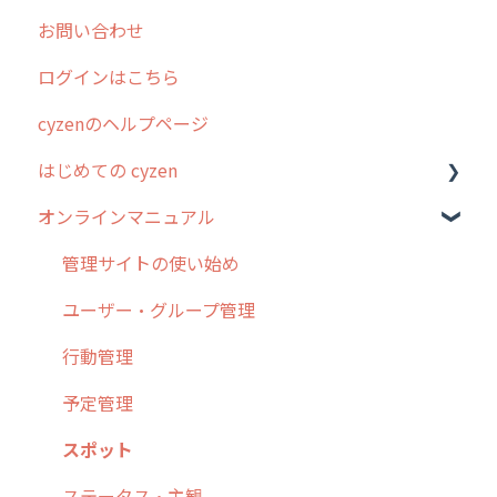
お問い合わせ
2025年のリリース情報
ログインはこちら
2024年のリリース情報
cyzenのヘルプページ
2023年のリリース情報
はじめての cyzen
過去のリリース
オンラインマニュアル
2019年までのリリース情報
0. はじめてのcyzenの使い方
お客様の声を実現しました
1. cyzenについて知ろう
管理サイトの使い始め
2. 主要機能の概要
ユーザー・グループ管理
3. cyzenの位置情報取得について
行動管理
4. cyzen利用前の準備：システム管理者編
予定管理
5. 基本的な使い方：システム管理者編
スポット
6. 基本的な使い方：ユーザー編
ステータス・主観