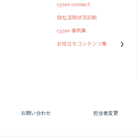
cyzen connect
報告閲覧
予定管理
スポット・ステータス関連
ログインについて
ステム管理者編
ステータス・主観
オプション
自社活用状況診断
予定
スポット
グループ・ユーザーについ
5. 基本的な使い方：シス
報告書・行動種別
交通費自動計算
て
テム管理者編
cyzen 事例集
日報
ステータス・主観
勤怠管理
安全走行支援
GPS・位置情報 について
6. 基本的な使い方：ユー
お役立ちコンテンツ集
履歴
報告書・行動種別
ザー編
活動通知
写真管理・高画質化
ルート自動記録 について
メンバー
ユーザー・グループ管理
動画集：システム管理者向
7. 初心者向けよくある質
パフォーマンス
ダッシュボード（BI）・パ
出退勤・ステータス・主観
け
問集
メッセージ
メッセージ機能
フォーマンス
について
帳票出力
動画集：ユーザー向け
8. 用語集
パフォーマンス
活動通知
連携オプション
スポットについて
メッセージ・ファイル添付
動画集：共通
9. もっと便利に利用する
外部リンク
内線電話
その他オプション
報告書について
ための設定
商品
サポートセミナーアーカイ
お知らせ
商品
IP接続制限・端末認証設定
日報について
ブ
10.ユーザー向けおすすめ
お問い合わせ
担当者変更
各種設定・その他
の使い方
設定
各種設定・ログイン
契約・その他
メンバー画面について
【業界業種別】cyzen設定
端末・設定について
方法