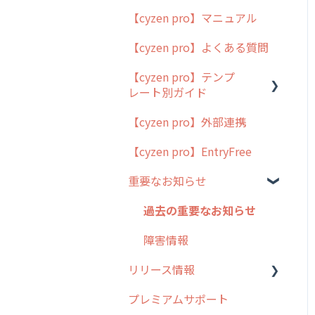
【cyzen pro】マニュアル
cyzen pro とは？
【cyzen pro】よくある質問
簡易マニュアル
【cyzen pro】テンプ
cyzen proの位置情報取得
レート別ガイド
について
【cyzen pro】外部連携
用語集
ポスティング
【cyzen pro】EntryFree
よくある質問
ラウンダー
重要なお知らせ
メンテナンス
外廻り営業
過去の重要なお知らせ
清掃
障害情報
リリース情報
不動産
プレミアムサポート
リリース