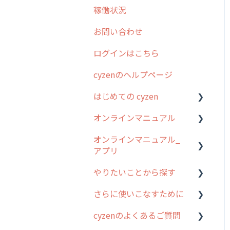
稼働状況
2026年のリリース情報
お問い合わせ
2025年のリリース情報
ログインはこちら
2024年のリリース情報
cyzenのヘルプページ
2023年のリリース情報
はじめての cyzen
過去のリリース
オンラインマニュアル
2019年までのリリース情
0. はじめてのcyzenの使い
報
方
オンラインマニュアル_
管理サイトの使い始め
アプリ
お客様の声を実現しました
1. cyzenについて知ろう
ユーザー・グループ管理
やりたいことから探す
2. 主要機能の概要
アプリの使い始め
行動管理
さらに使いこなすために
3. cyzenの位置情報取得に
ホーム画面
行動管理
予定管理
ついて
cyzenのよくあるご質問
スポット
勤怠管理
はじめに
スポット
4. cyzen利用前の準備：シ