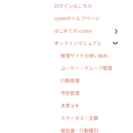
ログインはこちら
2024年のリリース情報
cyzenのヘルプページ
2023年のリリース情報
はじめての cyzen
過去のリリース
オンラインマニュアル
2019年までのリリース情
0. はじめてのcyzenの使い
報
方
管理サイトの使い始め
お客様の声を実現しました
1. cyzenについて知ろう
ユーザー・グループ管理
2. 主要機能の概要
行動管理
3. cyzenの位置情報取得に
予定管理
ついて
スポット
4. cyzen利用前の準備：シ
ステム管理者編
ステータス・主観
5. 基本的な使い方：シス
報告書・行動種別
テム管理者編