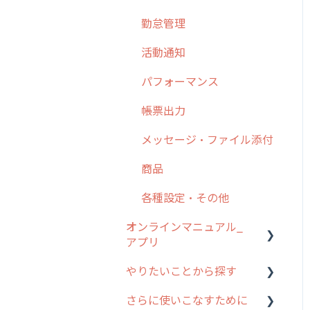
勤怠管理
6. 基本的な使い方：ユー
ザー編
活動通知
7. 初心者向けよくある質
パフォーマンス
問集
帳票出力
8. 用語集
メッセージ・ファイル添付
9. もっと便利に利用する
ための設定
商品
10.ユーザー向けおすすめ
各種設定・その他
の使い方
オンラインマニュアル_
【業界業種別】cyzen設定
アプリ
方法
やりたいことから探す
アプリの使い始め
さらに使いこなすために
ホーム画面
行動管理