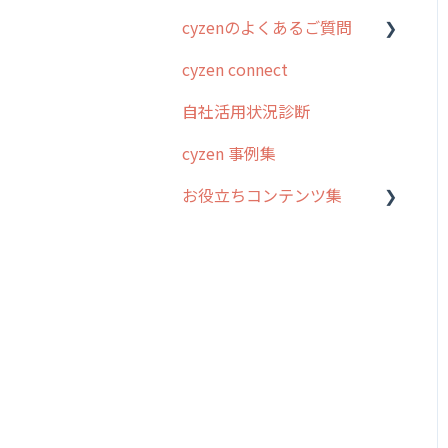
cyzenのよくあるご質問
スポット
勤怠管理
はじめに
cyzen connect
報告閲覧
予定管理
スポット・ステータス関連
ログインについて
オプション
自社活用状況診断
予定
スポット
グループ・ユーザーについ
交通費自動計算
て
cyzen 事例集
日報
ステータス・主観
安全走行支援
GPS・位置情報 について
お役立ちコンテンツ集
履歴
報告書・行動種別
写真管理・高画質化
ルート自動記録 について
メンバー
ユーザー・グループ管理
動画集：システム管理者向
ダッシュボード（BI）・パ
出退勤・ステータス・主観
け
メッセージ
メッセージ機能
フォーマンス
について
動画集：ユーザー向け
パフォーマンス
活動通知
連携オプション
スポットについて
動画集：共通
外部リンク
内線電話
その他オプション
報告書について
サポートセミナーアーカイ
お知らせ
商品
IP接続制限・端末認証設定
日報について
ブ
設定
各種設定・ログイン