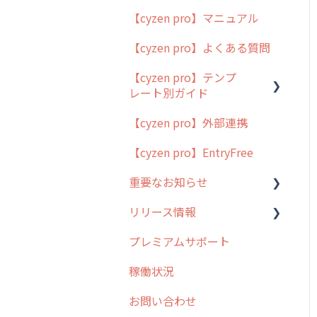
【cyzen pro】マニュアル
cyzen pro とは？
【cyzen pro】よくある質問
簡易マニュアル
【cyzen pro】テンプ
cyzen proの位置情報取得
レート別ガイド
について
【cyzen pro】外部連携
用語集
ポスティング
【cyzen pro】EntryFree
よくある質問
ラウンダー
重要なお知らせ
メンテナンス
リリース情報
外廻り営業
過去の重要なお知らせ
プレミアムサポート
清掃
障害情報
リリース
稼働状況
不動産
2026年のリリース情報
お問い合わせ
2025年のリリース情報