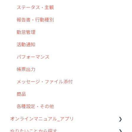
6. 基本的な使い方：ユーザー編
ステータス・主観
7. 初心者向けよくある質問集
報告書・行動種別
8. 用語集
勤怠管理
9. もっと便利に利用するための設定
活動通知
10.ユーザー向けおすすめの使い方
パフォーマンス
【業界業種別】cyzen設定方法
帳票出力
メッセージ・ファイル添付
商品
各種設定・その他
オンラインマニュアル_アプリ
やりたいことから探す
アプリの使い始め