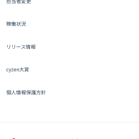
担当者変更
お知らせ
商品
契約・その他
メンバー画面について
設定
各種設定・ログイン
端末・設定について
稼働状況
オプション関連について
契約・申込について
リリース情報
証明書認証について
その他よくある質問
cyzen大賞
個人情報保護方針