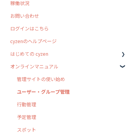
稼働状況
不動産
2026年のリリース情報
お問い合わせ
2025年のリリース情報
ログインはこちら
2024年のリリース情報
cyzenのヘルプページ
2023年のリリース情報
はじめての cyzen
過去のリリース
オンラインマニュアル
2019年までのリリース情報
0. はじめてのcyzenの使い方
お客様の声を実現しました
1. cyzenについて知ろう
管理サイトの使い始め
2. 主要機能の概要
ユーザー・グループ管理
3. cyzenの位置情報取得について
行動管理
4. cyzen利用前の準備：システム管理者編
予定管理
5. 基本的な使い方：システム管理者編
スポット