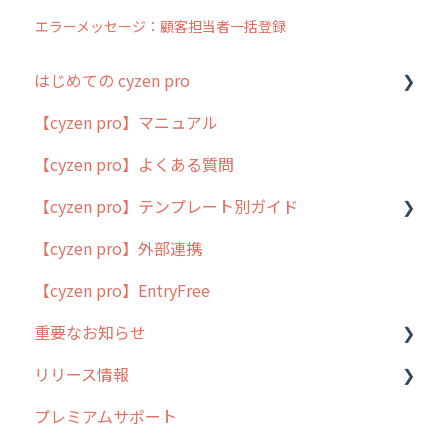
エラーメッセージ：顧客担当者一括登録
はじめての cyzen pro
【cyzen pro】マニュアル
cyzen pro とは？
【cyzen pro】よくある質問
簡易マニュアル
【cyzen pro】テンプレート別ガイド
cyzen proの位置情報取得について
【cyzen pro】外部連携
用語集
ポスティング
【cyzen pro】EntryFree
よくある質問
ラウンダー
重要なお知らせ
メンテナンス
リリース情報
外廻り営業
過去の重要なお知らせ
プレミアムサポート
清掃
障害情報
リリース