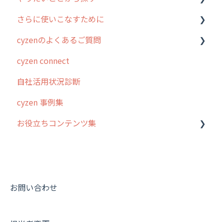
さらに使いこなすために
ホーム画面
行動管理
cyzenのよくあるご質問
スポット
勤怠管理
はじめに
cyzen connect
報告閲覧
予定管理
スポット・ステータス関連オプション
ログインについて
自社活用状況診断
予定
スポット
交通費自動計算
グループ・ユーザーについて
cyzen 事例集
日報
ステータス・主観
安全走行支援
GPS・位置情報 について
お役立ちコンテンツ集
履歴
報告書・行動種別
写真管理・高画質化
ルート自動記録 について
メンバー
ユーザー・グループ管理
ダッシュボード（BI）・パフォーマンス
出退勤・ステータス・主観について
動画集：システム管理者向け
メッセージ
メッセージ機能
連携オプション
スポットについて
動画集：ユーザー向け
パフォーマンス
活動通知
その他オプション
報告書について
動画集：共通
お問い合わせ
外部リンク
内線電話
IP接続制限・端末認証設定
日報について
サポートセミナーアーカイブ