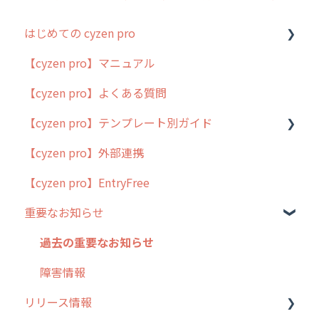
はじめての cyzen pro
【cyzen pro】マニュアル
cyzen pro とは？
【cyzen pro】よくある質問
簡易マニュアル
【cyzen pro】テンプレート別ガイド
cyzen proの位置情報取得について
【cyzen pro】外部連携
用語集
ポスティング
【cyzen pro】EntryFree
よくある質問
ラウンダー
重要なお知らせ
メンテナンス
外廻り営業
過去の重要なお知らせ
清掃
障害情報
リリース情報
不動産