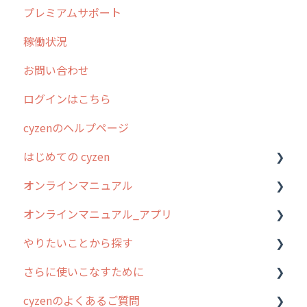
プレミアムサポート
リリース
稼働状況
2026年のリリース情報
お問い合わせ
2025年のリリース情報
ログインはこちら
2024年のリリース情報
cyzenのヘルプページ
2023年のリリース情報
はじめての cyzen
過去のリリース
オンラインマニュアル
2019年までのリリース情報
0. はじめてのcyzenの使い方
オンラインマニュアル_アプリ
お客様の声を実現しました
1. cyzenについて知ろう
管理サイトの使い始め
やりたいことから探す
2. 主要機能の概要
ユーザー・グループ管理
アプリの使い始め
さらに使いこなすために
3. cyzenの位置情報取得について
行動管理
ホーム画面
行動管理
cyzenのよくあるご質問
4. cyzen利用前の準備：システム管理者編
予定管理
スポット
勤怠管理
はじめに