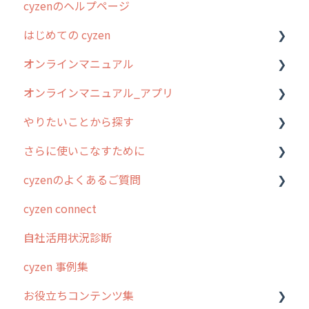
cyzenのヘルプページ
はじめての cyzen
オンラインマニュアル
0. はじめてのcyzenの使い方
オンラインマニュアル_アプリ
1. cyzenについて知ろう
管理サイトの使い始め
やりたいことから探す
2. 主要機能の概要
ユーザー・グループ管理
アプリの使い始め
さらに使いこなすために
3. cyzenの位置情報取得について
行動管理
ホーム画面
行動管理
cyzenのよくあるご質問
4. cyzen利用前の準備：システム管理者編
予定管理
スポット
勤怠管理
はじめに
cyzen connect
5. 基本的な使い方：システム管理者編
スポット
報告閲覧
予定管理
スポット・ステータス関連オプション
ログインについて
自社活用状況診断
6. 基本的な使い方：ユーザー編
ステータス・主観
予定
スポット
交通費自動計算
グループ・ユーザーについて
cyzen 事例集
7. 初心者向けよくある質問集
報告書・行動種別
日報
ステータス・主観
安全走行支援
GPS・位置情報 について
お役立ちコンテンツ集
8. 用語集
勤怠管理
履歴
報告書・行動種別
写真管理・高画質化
ルート自動記録 について