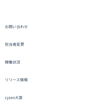
9. もっと便利に利用するための設定
活動通知
メンバー
ユーザー・グループ管理
ダッシュボード（BI）・パフォーマンス
出退勤・ステータス・主観について
動画集：システム管理者向け
10.ユーザー向けおすすめの使い方
パフォーマンス
メッセージ
メッセージ機能
連携オプション
スポットについて
動画集：ユーザー向け
【業界業種別】cyzen設定方法
帳票出力
パフォーマンス
活動通知
その他オプション
報告書について
動画集：共通
お問い合わせ
メッセージ・ファイル添付
外部リンク
内線電話
IP接続制限・端末認証設定
日報について
サポートセミナーアーカイブ
担当者変更
商品
お知らせ
商品
契約・その他
メンバー画面について
各種設定・その他
設定
各種設定・ログイン
端末・設定について
稼働状況
オプション関連について
契約・申込について
リリース情報
証明書認証について
その他よくある質問
cyzen大賞