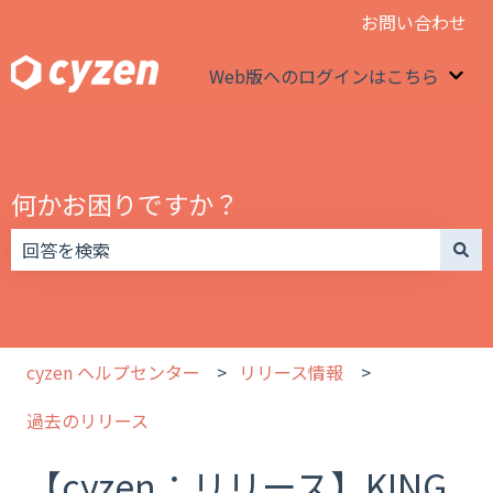
お問い合わせ
Web版へのログインはこちら
We
何かお困りですか？
検索フィールドが空なので、候補はありません。
cyzen ヘルプセンター
リリース情報
過去のリリース
【cyzen：リリース】KING