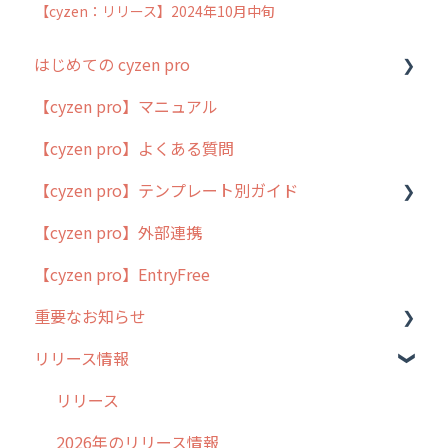
【cyzen：リリース】2024年10月中旬
はじめての cyzen pro
【cyzen pro】マニュアル
cyzen pro とは？
【cyzen pro】よくある質問
簡易マニュアル
【cyzen pro】テンプレート別ガイド
cyzen proの位置情報取得について
【cyzen pro】外部連携
用語集
ポスティング
【cyzen pro】EntryFree
よくある質問
ラウンダー
重要なお知らせ
メンテナンス
リリース情報
外廻り営業
過去の重要なお知らせ
清掃
障害情報
リリース
不動産
2026年のリリース情報