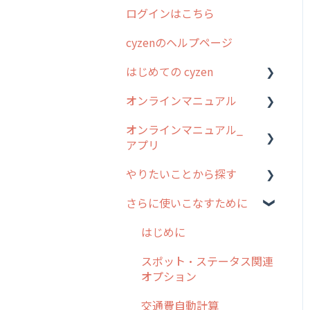
ログインはこちら
2024年のリリース情報
cyzenのヘルプページ
2023年のリリース情報
はじめての cyzen
過去のリリース
オンラインマニュアル
2019年までのリリース情
0. はじめてのcyzenの使い
報
方
オンラインマニュアル_
管理サイトの使い始め
アプリ
お客様の声を実現しました
1. cyzenについて知ろう
ユーザー・グループ管理
やりたいことから探す
2. 主要機能の概要
アプリの使い始め
行動管理
さらに使いこなすために
3. cyzenの位置情報取得に
ホーム画面
行動管理
予定管理
ついて
スポット
勤怠管理
はじめに
スポット
4. cyzen利用前の準備：シ
報告閲覧
予定管理
スポット・ステータス関連
ステム管理者編
ステータス・主観
オプション
予定
スポット
5. 基本的な使い方：シス
報告書・行動種別
交通費自動計算
テム管理者編