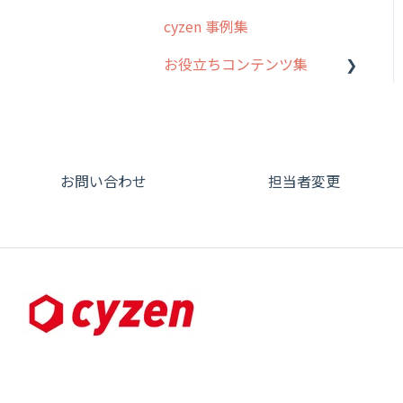
て
cyzen 事例集
GPS・位置情報 について
お役立ちコンテンツ集
ルート自動記録 について
動画集：システム管理者向
出退勤・ステータス・主観
け
について
動画集：ユーザー向け
スポットについて
お問い合わせ
担当者変更
動画集：共通
報告書について
サポートセミナーアーカイ
日報について
ブ
メンバー画面について
端末・設定について
オプション関連について