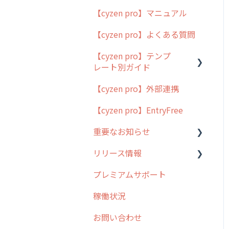
【cyzen pro】マニュアル
cyzen pro とは？
【cyzen pro】よくある質問
簡易マニュアル
【cyzen pro】テンプ
cyzen proの位置情報取得
レート別ガイド
について
【cyzen pro】外部連携
用語集
ポスティング
【cyzen pro】EntryFree
よくある質問
ラウンダー
重要なお知らせ
メンテナンス
リリース情報
外廻り営業
過去の重要なお知らせ
プレミアムサポート
清掃
障害情報
リリース
稼働状況
不動産
2026年のリリース情報
お問い合わせ
2025年のリリース情報