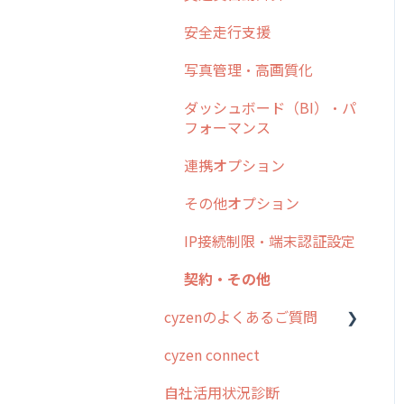
日報
ステータス・主観
勤怠管理
安全走行支援
6. 基本的な使い方：ユー
履歴
報告書・行動種別
ザー編
活動通知
写真管理・高画質化
メンバー
ユーザー・グループ管理
7. 初心者向けよくある質
パフォーマンス
ダッシュボード（BI）・パ
問集
メッセージ
メッセージ機能
フォーマンス
帳票出力
8. 用語集
パフォーマンス
活動通知
連携オプション
メッセージ・ファイル添付
9. もっと便利に利用する
外部リンク
内線電話
その他オプション
ための設定
商品
お知らせ
商品
IP接続制限・端末認証設定
10.ユーザー向けおすすめ
各種設定・その他
の使い方
設定
各種設定・ログイン
契約・その他
【業界業種別】cyzen設定
cyzenのよくあるご質問
方法
cyzen connect
ログインについて
自社活用状況診断
グループ・ユーザーについ