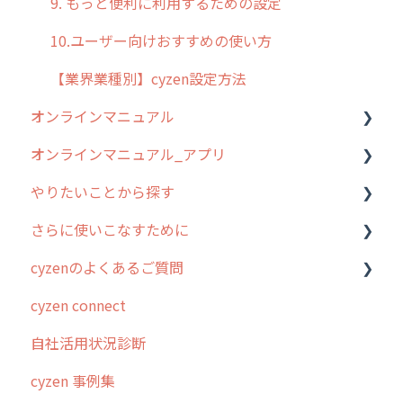
9. もっと便利に利用するための設定
10.ユーザー向けおすすめの使い方
【業界業種別】cyzen設定方法
オンラインマニュアル
オンラインマニュアル_アプリ
管理サイトの使い始め
やりたいことから探す
ユーザー・グループ管理
アプリの使い始め
さらに使いこなすために
行動管理
ホーム画面
行動管理
cyzenのよくあるご質問
予定管理
スポット
勤怠管理
はじめに
cyzen connect
スポット
報告閲覧
予定管理
スポット・ステータス関連オプション
ログインについて
自社活用状況診断
ステータス・主観
予定
スポット
交通費自動計算
グループ・ユーザーについて
cyzen 事例集
報告書・行動種別
日報
ステータス・主観
安全走行支援
GPS・位置情報 について