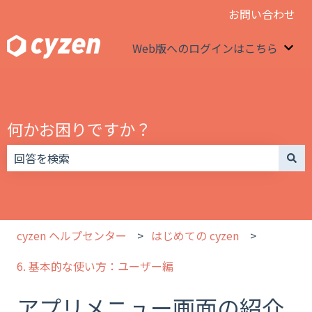
お問い合わせ
Web版へのログインはこちら
We
何かお困りですか？
検索フィールドが空なので、候補はありません。
cyzen ヘルプセンター
はじめての cyzen
6. 基本的な使い方：ユーザー編
アプリメニュー画面の紹介