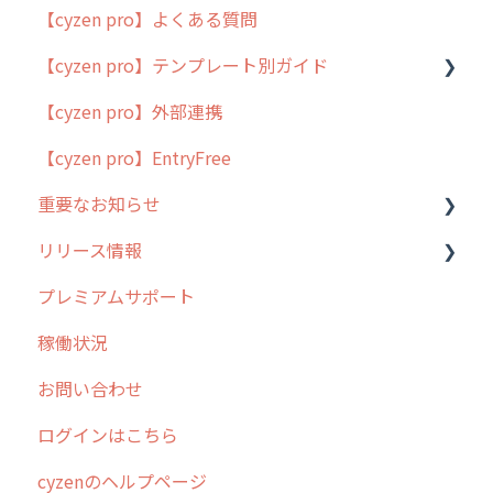
【cyzen pro】よくある質問
簡易マニュアル
【cyzen pro】テンプレート別ガイド
cyzen proの位置情報取得について
【cyzen pro】外部連携
用語集
ポスティング
【cyzen pro】EntryFree
よくある質問
ラウンダー
重要なお知らせ
メンテナンス
リリース情報
外廻り営業
過去の重要なお知らせ
プレミアムサポート
清掃
障害情報
リリース
稼働状況
不動産
2026年のリリース情報
お問い合わせ
2025年のリリース情報
ログインはこちら
2024年のリリース情報
cyzenのヘルプページ
2023年のリリース情報