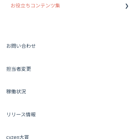
お役立ちコンテンツ集
勤怠管理
履歴
報告書・行動種別
写真管理・高画質化
ルート自動記録 について
活動通知
メンバー
ユーザー・グループ管理
ダッシュボード（BI）・パフォーマンス
出退勤・ステータス・主観について
動画集：システム管理者向け
パフォーマンス
メッセージ
メッセージ機能
連携オプション
スポットについて
動画集：ユーザー向け
帳票出力
パフォーマンス
活動通知
その他オプション
報告書について
動画集：共通
お問い合わせ
メッセージ・ファイル添付
外部リンク
内線電話
IP接続制限・端末認証設定
日報について
サポートセミナーアーカイブ
担当者変更
商品
お知らせ
商品
契約・その他
メンバー画面について
各種設定・その他
設定
各種設定・ログイン
端末・設定について
稼働状況
オプション関連について
契約・申込について
リリース情報
証明書認証について
その他よくある質問
cyzen大賞