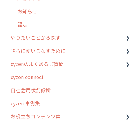
商品
お知らせ
各種設定・その他
設定
やりたいことから探す
さらに使いこなすために
行動管理
cyzenのよくあるご質問
勤怠管理
はじめに
cyzen connect
予定管理
スポット・ステータス関連オプション
ログインについて
自社活用状況診断
スポット
交通費自動計算
グループ・ユーザーについて
cyzen 事例集
ステータス・主観
安全走行支援
GPS・位置情報 について
お役立ちコンテンツ集
報告書・行動種別
写真管理・高画質化
ルート自動記録 について
ユーザー・グループ管理
ダッシュボード（BI）・パフォーマンス
出退勤・ステータス・主観について
動画集：システム管理者向け