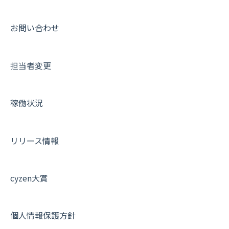
メッセージ機能
連携オプション
スポットについて
動画集：ユーザー向け
活動通知
その他オプション
報告書について
動画集：共通
お問い合わせ
内線電話
IP接続制限・端末認証設定
日報について
サポートセミナーアーカイブ
担当者変更
商品
契約・その他
メンバー画面について
各種設定・ログイン
端末・設定について
稼働状況
オプション関連について
契約・申込について
リリース情報
証明書認証について
その他よくある質問
cyzen大賞
個人情報保護方針