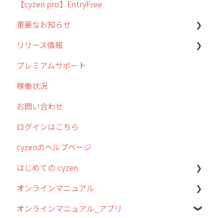
【cyzen pro】EntryFree
よくある質問
ラウンダー
重要なお知らせ
メンテナンス
リリース情報
外廻り営業
過去の重要なお知らせ
プレミアムサポート
清掃
障害情報
リリース
稼働状況
不動産
2026年のリリース情報
お問い合わせ
2025年のリリース情報
ログインはこちら
2024年のリリース情報
cyzenのヘルプページ
2023年のリリース情報
はじめての cyzen
過去のリリース
オンラインマニュアル
2019年までのリリース情報
0. はじめてのcyzenの使い方
オンラインマニュアル_アプリ
お客様の声を実現しました
1. cyzenについて知ろう
管理サイトの使い始め