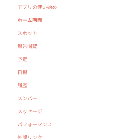
2. 主要機能の概要
ユーザー・グループ管理
アプリの使い始め
3. cyzenの位置情報取得について
行動管理
ホーム画面
4. cyzen利用前の準備：システム管理者編
予定管理
スポット
5. 基本的な使い方：システム管理者編
スポット
報告閲覧
6. 基本的な使い方：ユーザー編
ステータス・主観
予定
7. 初心者向けよくある質問集
報告書・行動種別
日報
8. 用語集
勤怠管理
履歴
9. もっと便利に利用するための設定
活動通知
メンバー
10.ユーザー向けおすすめの使い方
パフォーマンス
メッセージ
【業界業種別】cyzen設定方法
帳票出力
パフォーマンス
メッセージ・ファイル添付
外部リンク