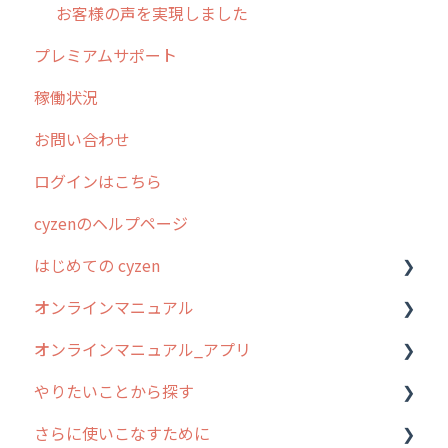
お客様の声を実現しました
プレミアムサポート
稼働状況
お問い合わせ
ログインはこちら
cyzenのヘルプページ
はじめての cyzen
オンラインマニュアル
0. はじめてのcyzenの使い方
オンラインマニュアル_アプリ
1. cyzenについて知ろう
管理サイトの使い始め
やりたいことから探す
2. 主要機能の概要
ユーザー・グループ管理
アプリの使い始め
さらに使いこなすために
3. cyzenの位置情報取得について
行動管理
ホーム画面
行動管理