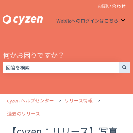
お問い合わせ
Web版へのログインはこちら
We
何かお困りですか？
検索フィールドが空なので、候補はありません。
cyzen ヘルプセンター
リリース情報
過去のリリース
【cyzen：リリース】写真