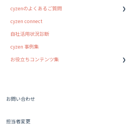
cyzenのよくあるご質問
4. cyzen利用前の準備：システム管理者編
予定管理
スポット
勤怠管理
はじめに
cyzen connect
5. 基本的な使い方：システム管理者編
スポット
報告閲覧
予定管理
スポット・ステータス関連オプション
ログインについて
自社活用状況診断
6. 基本的な使い方：ユーザー編
ステータス・主観
予定
スポット
交通費自動計算
グループ・ユーザーについて
cyzen 事例集
7. 初心者向けよくある質問集
報告書・行動種別
日報
ステータス・主観
安全走行支援
GPS・位置情報 について
お役立ちコンテンツ集
8. 用語集
勤怠管理
履歴
報告書・行動種別
写真管理・高画質化
ルート自動記録 について
9. もっと便利に利用するための設定
活動通知
メンバー
ユーザー・グループ管理
ダッシュボード（BI）・パフォーマンス
出退勤・ステータス・主観について
動画集：システム管理者向け
10.ユーザー向けおすすめの使い方
パフォーマンス
メッセージ
メッセージ機能
連携オプション
スポットについて
動画集：ユーザー向け
【業界業種別】cyzen設定方法
帳票出力
パフォーマンス
活動通知
その他オプション
報告書について
動画集：共通
お問い合わせ
メッセージ・ファイル添付
外部リンク
内線電話
IP接続制限・端末認証設定
日報について
サポートセミナーアーカイブ
担当者変更
商品
お知らせ
商品
契約・その他
メンバー画面について
各種設定・その他
設定
各種設定・ログイン
端末・設定について