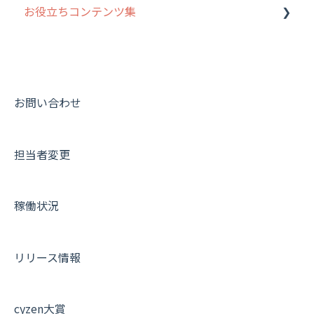
お役立ちコンテンツ集
勤怠管理
履歴
報告書・行動種別
写真管理・高画質化
ルート自動記録 について
活動通知
メンバー
ユーザー・グループ管理
ダッシュボード（BI）・パフォーマンス
出退勤・ステータス・主観について
動画集：システム管理者向け
パフォーマンス
メッセージ
メッセージ機能
連携オプション
スポットについて
動画集：ユーザー向け
帳票出力
パフォーマンス
活動通知
その他オプション
報告書について
動画集：共通
お問い合わせ
メッセージ・ファイル添付
外部リンク
内線電話
IP接続制限・端末認証設定
日報について
サポートセミナーアーカイブ
担当者変更
商品
お知らせ
商品
契約・その他
メンバー画面について
各種設定・その他
設定
各種設定・ログイン
端末・設定について
稼働状況
オプション関連について
契約・申込について
リリース情報
証明書認証について
その他よくある質問
cyzen大賞