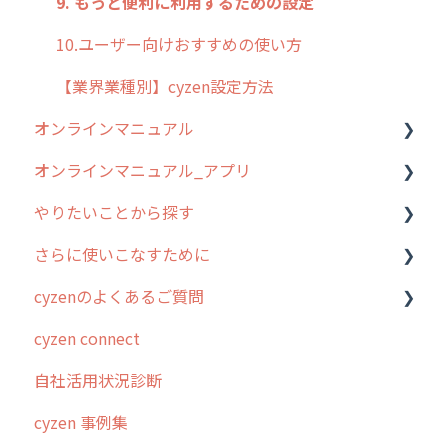
9. もっと便利に利用するための設定
10.ユーザー向けおすすめの使い方
【業界業種別】cyzen設定方法
オンラインマニュアル
オンラインマニュアル_アプリ
管理サイトの使い始め
やりたいことから探す
ユーザー・グループ管理
アプリの使い始め
さらに使いこなすために
行動管理
ホーム画面
行動管理
cyzenのよくあるご質問
予定管理
スポット
勤怠管理
はじめに
cyzen connect
スポット
報告閲覧
予定管理
スポット・ステータス関連オプション
ログインについて
自社活用状況診断
ステータス・主観
予定
スポット
交通費自動計算
グループ・ユーザーについて
cyzen 事例集
報告書・行動種別
日報
ステータス・主観
安全走行支援
GPS・位置情報 について