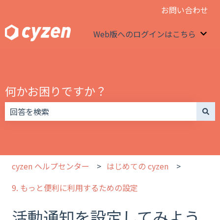
お問い合わせ
Web版へのログインはこちら
We
何かお困りですか？
検索フィールドが空なので、候補はありません。
cyzen ヘルプセンター
はじめての cyzen
9. もっと便利に利用するための設定
活動通知を設定してみよう