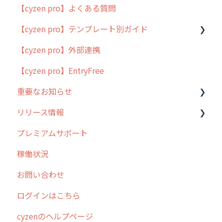
【cyzen pro】よくある質問
簡易マニュアル
【cyzen pro】テンプレート別ガイド
cyzen proの位置情報取得について
【cyzen pro】外部連携
用語集
ポスティング
【cyzen pro】EntryFree
よくある質問
ラウンダー
重要なお知らせ
メンテナンス
リリース情報
外廻り営業
過去の重要なお知らせ
プレミアムサポート
清掃
障害情報
リリース
稼働状況
不動産
2026年のリリース情報
お問い合わせ
2025年のリリース情報
ログインはこちら
2024年のリリース情報
cyzenのヘルプページ
2023年のリリース情報