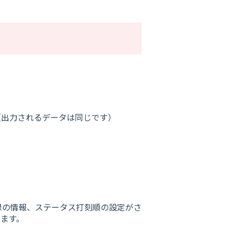
。
（出力されるデータは同じです）
録の情報、ステータス打刻順の設定がさ
きます。