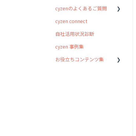
cyzenのよくあるご質問
スポット
勤怠管理
はじめに
cyzen connect
報告閲覧
予定管理
スポット・ステータス関連
ログインについて
オプション
自社活用状況診断
予定
スポット
グループ・ユーザーについ
交通費自動計算
て
cyzen 事例集
日報
ステータス・主観
安全走行支援
GPS・位置情報 について
お役立ちコンテンツ集
履歴
報告書・行動種別
写真管理・高画質化
ルート自動記録 について
メンバー
ユーザー・グループ管理
動画集：システム管理者向
ダッシュボード（BI）・パ
出退勤・ステータス・主観
け
メッセージ
メッセージ機能
フォーマンス
について
動画集：ユーザー向け
パフォーマンス
活動通知
連携オプション
スポットについて
動画集：共通
外部リンク
内線電話
その他オプション
報告書について
サポートセミナーアーカイ
お知らせ
商品
IP接続制限・端末認証設定
日報について
ブ
設定
各種設定・ログイン