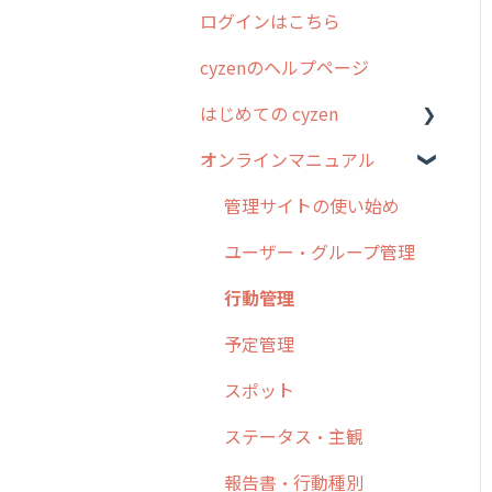
ログインはこちら
2024年のリリース情報
cyzenのヘルプページ
2023年のリリース情報
はじめての cyzen
過去のリリース
オンラインマニュアル
2019年までのリリース情
0. はじめてのcyzenの使い
報
方
管理サイトの使い始め
お客様の声を実現しました
1. cyzenについて知ろう
ユーザー・グループ管理
2. 主要機能の概要
行動管理
3. cyzenの位置情報取得に
予定管理
ついて
スポット
4. cyzen利用前の準備：シ
ステム管理者編
ステータス・主観
5. 基本的な使い方：シス
報告書・行動種別
テム管理者編