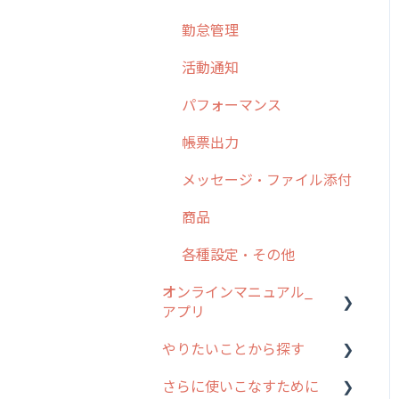
勤怠管理
6. 基本的な使い方：ユー
ザー編
活動通知
7. 初心者向けよくある質
パフォーマンス
問集
帳票出力
8. 用語集
メッセージ・ファイル添付
9. もっと便利に利用する
ための設定
商品
10.ユーザー向けおすすめ
各種設定・その他
の使い方
オンラインマニュアル_
【業界業種別】cyzen設定
アプリ
方法
やりたいことから探す
アプリの使い始め
さらに使いこなすために
ホーム画面
行動管理