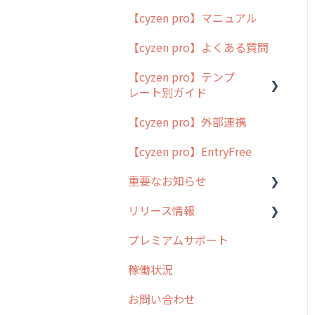
【cyzen pro】マニュアル
cyzen pro とは？
【cyzen pro】よくある質問
簡易マニュアル
【cyzen pro】テンプ
cyzen proの位置情報取得
レート別ガイド
について
【cyzen pro】外部連携
用語集
ポスティング
【cyzen pro】EntryFree
よくある質問
ラウンダー
重要なお知らせ
メンテナンス
リリース情報
外廻り営業
過去の重要なお知らせ
プレミアムサポート
清掃
障害情報
リリース
稼働状況
不動産
2026年のリリース情報
お問い合わせ
2025年のリリース情報