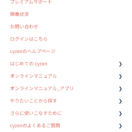
プレミアムサポート
稼働状況
お問い合わせ
ログインはこちら
cyzenのヘルプページ
はじめての cyzen
オンラインマニュアル
0. はじめてのcyzenの使い方
オンラインマニュアル_アプリ
1. cyzenについて知ろう
管理サイトの使い始め
やりたいことから探す
2. 主要機能の概要
ユーザー・グループ管理
アプリの使い始め
さらに使いこなすために
3. cyzenの位置情報取得について
行動管理
ホーム画面
行動管理
cyzenのよくあるご質問
4. cyzen利用前の準備：システム管理者編
予定管理
スポット
勤怠管理
はじめに