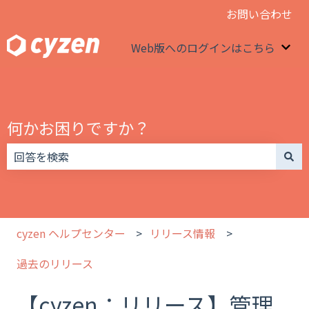
お問い合わせ
Web版へのログインはこちら
We
何かお困りですか？
検索フィールドが空なので、候補はありません。
cyzen ヘルプセンター
リリース情報
過去のリリース
【cyzen：リリース】管理