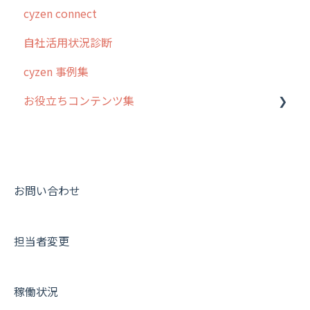
cyzen connect
5. 基本的な使い方：システム管理者編
スポット
報告閲覧
予定管理
スポット・ステータス関連オプション
ログインについて
自社活用状況診断
6. 基本的な使い方：ユーザー編
ステータス・主観
予定
スポット
交通費自動計算
グループ・ユーザーについて
cyzen 事例集
7. 初心者向けよくある質問集
報告書・行動種別
日報
ステータス・主観
安全走行支援
GPS・位置情報 について
お役立ちコンテンツ集
8. 用語集
勤怠管理
履歴
報告書・行動種別
写真管理・高画質化
ルート自動記録 について
9. もっと便利に利用するための設定
活動通知
メンバー
ユーザー・グループ管理
ダッシュボード（BI）・パフォーマンス
出退勤・ステータス・主観について
動画集：システム管理者向け
10.ユーザー向けおすすめの使い方
パフォーマンス
メッセージ
メッセージ機能
連携オプション
スポットについて
動画集：ユーザー向け
【業界業種別】cyzen設定方法
帳票出力
パフォーマンス
活動通知
その他オプション
報告書について
動画集：共通
お問い合わせ
メッセージ・ファイル添付
外部リンク
内線電話
IP接続制限・端末認証設定
日報について
サポートセミナーアーカイブ
担当者変更
商品
お知らせ
商品
契約・その他
メンバー画面について
各種設定・その他
設定
各種設定・ログイン
端末・設定について
稼働状況
オプション関連について