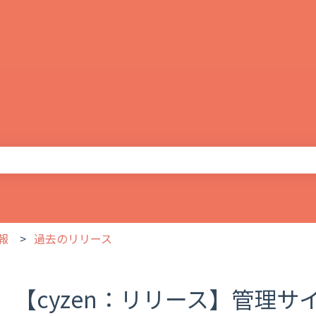
りません。
報
過去のリリース
【cyzen：リリース】管理サイト v