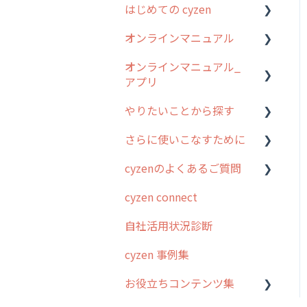
はじめての cyzen
オンラインマニュアル
0. はじめてのcyzenの使い
方
オンラインマニュアル_
管理サイトの使い始め
アプリ
1. cyzenについて知ろう
ユーザー・グループ管理
やりたいことから探す
2. 主要機能の概要
アプリの使い始め
行動管理
さらに使いこなすために
3. cyzenの位置情報取得に
ホーム画面
行動管理
予定管理
ついて
cyzenのよくあるご質問
スポット
勤怠管理
はじめに
スポット
4. cyzen利用前の準備：シ
cyzen connect
報告閲覧
予定管理
スポット・ステータス関連
ログインについて
ステム管理者編
ステータス・主観
オプション
自社活用状況診断
予定
スポット
グループ・ユーザーについ
5. 基本的な使い方：シス
報告書・行動種別
交通費自動計算
て
テム管理者編
cyzen 事例集
日報
ステータス・主観
勤怠管理
安全走行支援
GPS・位置情報 について
6. 基本的な使い方：ユー
お役立ちコンテンツ集
履歴
報告書・行動種別
ザー編
活動通知
写真管理・高画質化
ルート自動記録 について