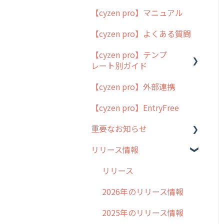
【cyzen pro】マニュアル
cyzen pro とは？
【cyzen pro】よくある質問
簡易マニュアル
【cyzen pro】テンプ
cyzen proの位置情報取得
レート別ガイド
について
【cyzen pro】外部連携
用語集
ポスティング
【cyzen pro】EntryFree
よくある質問
ラウンダー
重要なお知らせ
メンテナンス
リリース情報
外廻り営業
過去の重要なお知らせ
清掃
障害情報
リリース
不動産
2026年のリリース情報
2025年のリリース情報