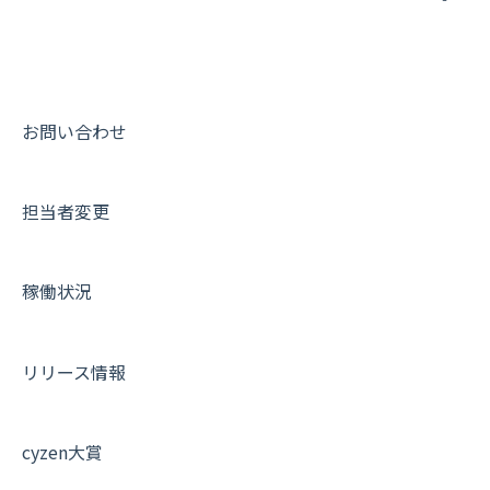
9. もっと便利に利用するための設定
活動通知
メンバー
ユーザー・グループ管理
ダッシュボード（BI）・パフォーマンス
出退勤・ステータス・主観について
動画集：システム管理者向け
10.ユーザー向けおすすめの使い方
パフォーマンス
メッセージ
メッセージ機能
連携オプション
スポットについて
動画集：ユーザー向け
【業界業種別】cyzen設定方法
帳票出力
パフォーマンス
活動通知
その他オプション
報告書について
動画集：共通
お問い合わせ
メッセージ・ファイル添付
外部リンク
内線電話
IP接続制限・端末認証設定
日報について
サポートセミナーアーカイブ
担当者変更
商品
お知らせ
商品
契約・その他
メンバー画面について
各種設定・その他
設定
各種設定・ログイン
端末・設定について
稼働状況
オプション関連について
契約・申込について
リリース情報
証明書認証について
その他よくある質問
cyzen大賞