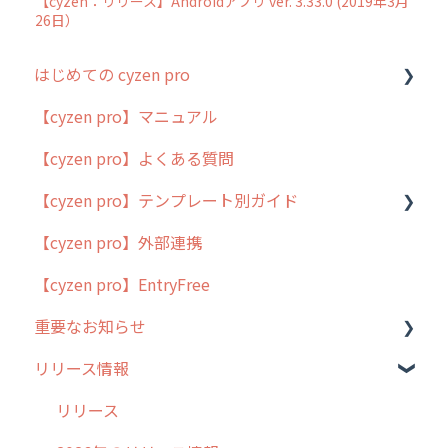
【cyzen：リリース】Androidアプリ ver. 3.33.0 (2019年3月
26日）
はじめての cyzen pro
【cyzen pro】マニュアル
cyzen pro とは？
【cyzen pro】よくある質問
簡易マニュアル
【cyzen pro】テンプレート別ガイド
cyzen proの位置情報取得について
【cyzen pro】外部連携
用語集
ポスティング
【cyzen pro】EntryFree
よくある質問
ラウンダー
重要なお知らせ
メンテナンス
リリース情報
外廻り営業
過去の重要なお知らせ
清掃
障害情報
リリース