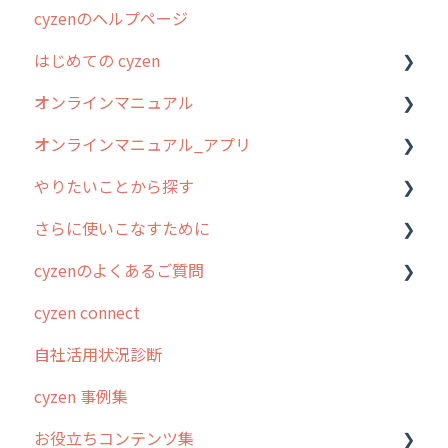
cyzenのヘルプページ
はじめての cyzen
オンラインマニュアル
0. はじめてのcyzenの使い方
オンラインマニュアル_アプリ
1. cyzenについて知ろう
管理サイトの使い始め
やりたいことから探す
2. 主要機能の概要
ユーザー・グループ管理
アプリの使い始め
さらに使いこなすために
3. cyzenの位置情報取得について
行動管理
ホーム画面
行動管理
cyzenのよくあるご質問
4. cyzen利用前の準備：システム管理者編
予定管理
スポット
勤怠管理
はじめに
cyzen connect
5. 基本的な使い方：システム管理者編
スポット
報告閲覧
予定管理
スポット・ステータス関連オプション
ログインについて
自社活用状況診断
6. 基本的な使い方：ユーザー編
ステータス・主観
予定
スポット
交通費自動計算
グループ・ユーザーについて
cyzen 事例集
7. 初心者向けよくある質問集
報告書・行動種別
日報
ステータス・主観
安全走行支援
GPS・位置情報 について
お役立ちコンテンツ集
8. 用語集
勤怠管理
履歴
報告書・行動種別
写真管理・高画質化
ルート自動記録 について