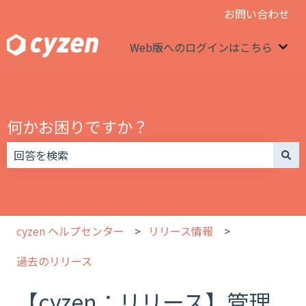
お問い合わせ
Web版へのログインはこちら
We
何かお困りですか？
検索フィールドが空なので、候補はありません。
cyzen ヘルプセンター
リリース情報
過去のリリース
【cyzen：リリース】管理