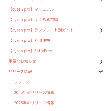
【cyzen pro】マニュアル
cyzen pro とは？
【cyzen pro】よくある質問
簡易マニュアル
【cyzen pro】テンプレート別ガイド
cyzen proの位置情報取得について
【cyzen pro】外部連携
用語集
ポスティング
【cyzen pro】EntryFree
よくある質問
ラウンダー
重要なお知らせ
メンテナンス
リリース情報
外廻り営業
過去の重要なお知らせ
清掃
障害情報
リリース
不動産
2026年のリリース情報
2025年のリリース情報