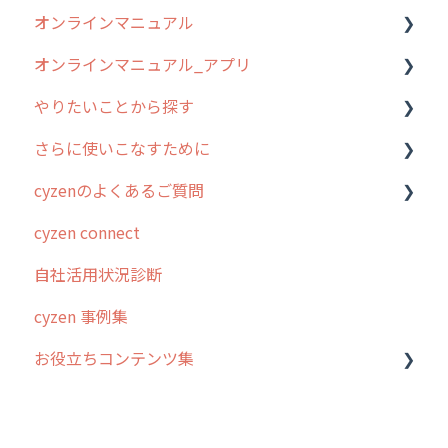
オンラインマニュアル
0. はじめてのcyzenの使い方
オンラインマニュアル_アプリ
1. cyzenについて知ろう
管理サイトの使い始め
やりたいことから探す
2. 主要機能の概要
ユーザー・グループ管理
アプリの使い始め
さらに使いこなすために
3. cyzenの位置情報取得について
行動管理
ホーム画面
行動管理
cyzenのよくあるご質問
4. cyzen利用前の準備：システム管理者編
予定管理
スポット
勤怠管理
はじめに
cyzen connect
5. 基本的な使い方：システム管理者編
スポット
報告閲覧
予定管理
スポット・ステータス関連オプション
ログインについて
自社活用状況診断
6. 基本的な使い方：ユーザー編
ステータス・主観
予定
スポット
交通費自動計算
グループ・ユーザーについて
cyzen 事例集
7. 初心者向けよくある質問集
報告書・行動種別
日報
ステータス・主観
安全走行支援
GPS・位置情報 について
お役立ちコンテンツ集
8. 用語集
勤怠管理
履歴
報告書・行動種別
写真管理・高画質化
ルート自動記録 について
9. もっと便利に利用するための設定
活動通知
メンバー
ユーザー・グループ管理
ダッシュボード（BI）・パフォーマンス
出退勤・ステータス・主観について
動画集：システム管理者向け
10.ユーザー向けおすすめの使い方
パフォーマンス
メッセージ
メッセージ機能
連携オプション
スポットについて
動画集：ユーザー向け