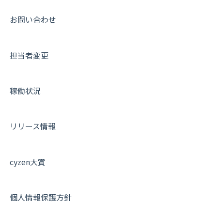
【業界業種別】cyzen設定方法
帳票出力
パフォーマンス
活動通知
その他オプション
報告書について
動画集：共通
お問い合わせ
メッセージ・ファイル添付
外部リンク
内線電話
IP接続制限・端末認証設定
日報について
サポートセミナーアーカイブ
担当者変更
商品
お知らせ
商品
契約・その他
メンバー画面について
各種設定・その他
設定
各種設定・ログイン
端末・設定について
稼働状況
オプション関連について
契約・申込について
リリース情報
証明書認証について
その他よくある質問
cyzen大賞
個人情報保護方針