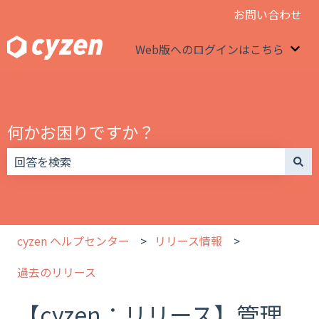
お問い合わせ
Web版へのログインはこちら
We
何かお困りですか？
検索フィールドが空なので、候補はありません。
cyzen ヘルプセンター
リリース情報
過去のリリース
【cyzen：リリース】管理