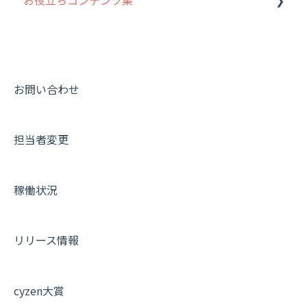
9. もっと便利に利用するための設定
活動通知
メンバー
ユーザー・グループ管理
ダッシュボード（BI）・パフォーマンス
出退勤・ステータス・主観について
動画集：システム管理者向け
10.ユーザー向けおすすめの使い方
パフォーマンス
メッセージ
メッセージ機能
連携オプション
スポットについて
動画集：ユーザー向け
【業界業種別】cyzen設定方法
帳票出力
パフォーマンス
活動通知
その他オプション
報告書について
動画集：共通
お問い合わせ
メッセージ・ファイル添付
外部リンク
内線電話
IP接続制限・端末認証設定
日報について
サポートセミナーアーカイブ
担当者変更
商品
お知らせ
商品
契約・その他
メンバー画面について
各種設定・その他
設定
各種設定・ログイン
端末・設定について
稼働状況
オプション関連について
契約・申込について
リリース情報
証明書認証について
その他よくある質問
cyzen大賞