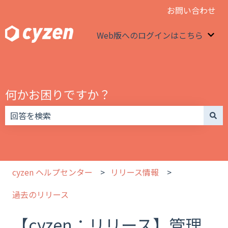
お問い合わせ
Web版へのログインはこちら
We
何かお困りですか？
検索フィールドが空なので、候補はありません。
cyzen ヘルプセンター
リリース情報
過去のリリース
【cyzen：リリース】管理