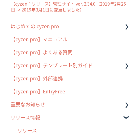
【cyzen：リリース】管理サイト ver. 2.34.0（2019年2月26
日 -> 2019年3月1日に変更しました）
はじめての cyzen pro
【cyzen pro】マニュアル
cyzen pro とは？
【cyzen pro】よくある質問
簡易マニュアル
【cyzen pro】テンプレート別ガイド
cyzen proの位置情報取得について
【cyzen pro】外部連携
用語集
ポスティング
【cyzen pro】EntryFree
よくある質問
ラウンダー
重要なお知らせ
メンテナンス
リリース情報
外廻り営業
過去の重要なお知らせ
清掃
障害情報
リリース