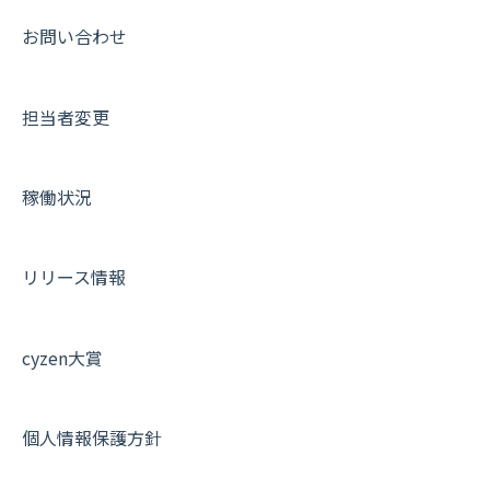
【業界業種別】cyzen設定方法
帳票出力
パフォーマンス
活動通知
その他オプション
報告書について
動画集：共通
お問い合わせ
メッセージ・ファイル添付
外部リンク
内線電話
IP接続制限・端末認証設定
日報について
サポートセミナーアーカイブ
担当者変更
商品
お知らせ
商品
契約・その他
メンバー画面について
各種設定・その他
設定
各種設定・ログイン
端末・設定について
稼働状況
オプション関連について
契約・申込について
リリース情報
証明書認証について
その他よくある質問
cyzen大賞
個人情報保護方針