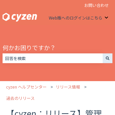
お問い合わせ
Web版へのログインはこちら
We
何かお困りですか？
検索フィールドが空なので、候補はありません。
cyzen ヘルプセンター
リリース情報
過去のリリース
【cyzen：リリース】管理