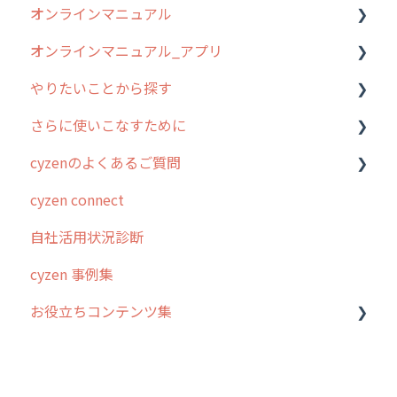
オンラインマニュアル
0. はじめてのcyzenの使い方
オンラインマニュアル_アプリ
1. cyzenについて知ろう
管理サイトの使い始め
やりたいことから探す
2. 主要機能の概要
ユーザー・グループ管理
アプリの使い始め
さらに使いこなすために
3. cyzenの位置情報取得について
行動管理
ホーム画面
行動管理
cyzenのよくあるご質問
4. cyzen利用前の準備：システム管理者編
予定管理
スポット
勤怠管理
はじめに
cyzen connect
5. 基本的な使い方：システム管理者編
スポット
報告閲覧
予定管理
スポット・ステータス関連オプション
ログインについて
自社活用状況診断
6. 基本的な使い方：ユーザー編
ステータス・主観
予定
スポット
交通費自動計算
グループ・ユーザーについて
cyzen 事例集
7. 初心者向けよくある質問集
報告書・行動種別
日報
ステータス・主観
安全走行支援
GPS・位置情報 について
お役立ちコンテンツ集
8. 用語集
勤怠管理
履歴
報告書・行動種別
写真管理・高画質化
ルート自動記録 について
9. もっと便利に利用するための設定
活動通知
メンバー
ユーザー・グループ管理
ダッシュボード（BI）・パフォーマンス
出退勤・ステータス・主観について
動画集：システム管理者向け
10.ユーザー向けおすすめの使い方
パフォーマンス
メッセージ
メッセージ機能
連携オプション
スポットについて
動画集：ユーザー向け