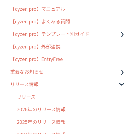
【cyzen pro】マニュアル
cyzen pro とは？
【cyzen pro】よくある質問
簡易マニュアル
【cyzen pro】テンプレート別ガイド
cyzen proの位置情報取得について
【cyzen pro】外部連携
用語集
ポスティング
【cyzen pro】EntryFree
よくある質問
ラウンダー
重要なお知らせ
メンテナンス
リリース情報
外廻り営業
過去の重要なお知らせ
清掃
障害情報
リリース
不動産
2026年のリリース情報
2025年のリリース情報