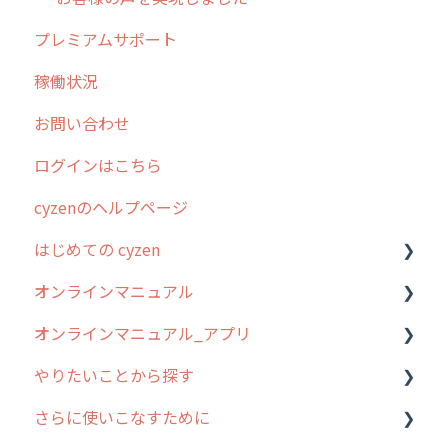
プレミアムサポート
稼働状況
お問い合わせ
ログインはこちら
cyzenのヘルプページ
はじめての cyzen
オンラインマニュアル
0. はじめてのcyzenの使い方
オンラインマニュアル_アプリ
1. cyzenについて知ろう
管理サイトの使い始め
やりたいことから探す
2. 主要機能の概要
ユーザー・グループ管理
アプリの使い始め
さらに使いこなすために
3. cyzenの位置情報取得について
行動管理
ホーム画面
行動管理