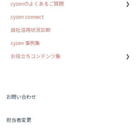
cyzenのよくあるご質問
4. cyzen利用前の準備：システム管理者編
予定管理
スポット
勤怠管理
はじめに
cyzen connect
5. 基本的な使い方：システム管理者編
スポット
報告閲覧
予定管理
スポット・ステータス関連オプション
ログインについて
自社活用状況診断
6. 基本的な使い方：ユーザー編
ステータス・主観
予定
スポット
交通費自動計算
グループ・ユーザーについて
cyzen 事例集
7. 初心者向けよくある質問集
報告書・行動種別
日報
ステータス・主観
安全走行支援
GPS・位置情報 について
お役立ちコンテンツ集
8. 用語集
勤怠管理
履歴
報告書・行動種別
写真管理・高画質化
ルート自動記録 について
9. もっと便利に利用するための設定
活動通知
メンバー
ユーザー・グループ管理
ダッシュボード（BI）・パフォーマンス
出退勤・ステータス・主観について
動画集：システム管理者向け
10.ユーザー向けおすすめの使い方
パフォーマンス
メッセージ
メッセージ機能
連携オプション
スポットについて
動画集：ユーザー向け
【業界業種別】cyzen設定方法
帳票出力
パフォーマンス
活動通知
その他オプション
報告書について
動画集：共通
お問い合わせ
メッセージ・ファイル添付
外部リンク
内線電話
IP接続制限・端末認証設定
日報について
サポートセミナーアーカイブ
担当者変更
商品
お知らせ
商品
契約・その他
メンバー画面について
各種設定・その他
設定
各種設定・ログイン
端末・設定について