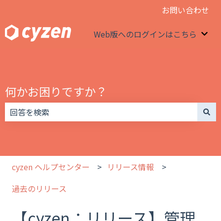
お問い合わせ
Web版へのログインはこちら
We
何かお困りですか？
検索フィールドが空なので、候補はありません。
cyzen ヘルプセンター
リリース情報
過去のリリース
【cyzen：リリース】管理