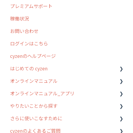
プレミアムサポート
稼働状況
お問い合わせ
ログインはこちら
cyzenのヘルプページ
はじめての cyzen
オンラインマニュアル
0. はじめてのcyzenの使い方
オンラインマニュアル_アプリ
1. cyzenについて知ろう
管理サイトの使い始め
やりたいことから探す
2. 主要機能の概要
ユーザー・グループ管理
アプリの使い始め
さらに使いこなすために
3. cyzenの位置情報取得について
行動管理
ホーム画面
行動管理
cyzenのよくあるご質問
4. cyzen利用前の準備：システム管理者編
予定管理
スポット
勤怠管理
はじめに