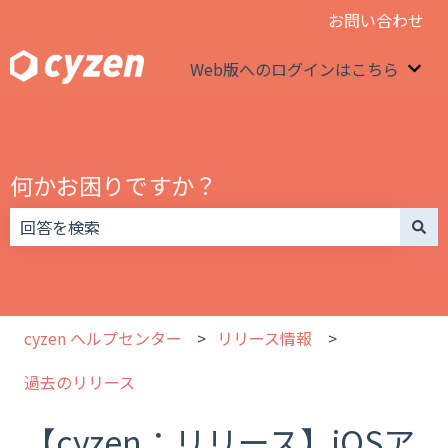
お問い合わせ
Web版へのログインはこちら
We
何かお困りですか？
検索フィールドが空なので、候補はありません。
cyzen ヘルプセンター
リリース情報
過去のリリース
【cyzen：リリース】iOSア