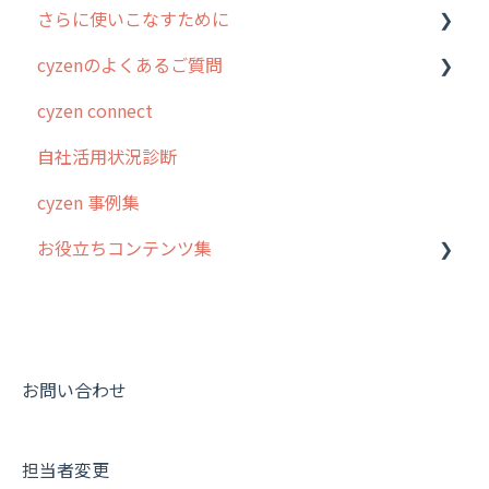
さらに使いこなすために
3. cyzenの位置情報取得について
行動管理
ホーム画面
行動管理
cyzenのよくあるご質問
4. cyzen利用前の準備：システム管理者編
予定管理
スポット
勤怠管理
はじめに
cyzen connect
5. 基本的な使い方：システム管理者編
スポット
報告閲覧
予定管理
スポット・ステータス関連オプション
ログインについて
自社活用状況診断
6. 基本的な使い方：ユーザー編
ステータス・主観
予定
スポット
交通費自動計算
グループ・ユーザーについて
cyzen 事例集
7. 初心者向けよくある質問集
報告書・行動種別
日報
ステータス・主観
安全走行支援
GPS・位置情報 について
お役立ちコンテンツ集
8. 用語集
勤怠管理
履歴
報告書・行動種別
写真管理・高画質化
ルート自動記録 について
9. もっと便利に利用するための設定
活動通知
メンバー
ユーザー・グループ管理
ダッシュボード（BI）・パフォーマンス
出退勤・ステータス・主観について
動画集：システム管理者向け
10.ユーザー向けおすすめの使い方
パフォーマンス
メッセージ
メッセージ機能
連携オプション
スポットについて
動画集：ユーザー向け
【業界業種別】cyzen設定方法
帳票出力
パフォーマンス
活動通知
その他オプション
報告書について
動画集：共通
お問い合わせ
メッセージ・ファイル添付
外部リンク
内線電話
IP接続制限・端末認証設定
日報について
サポートセミナーアーカイブ
担当者変更
商品
お知らせ
商品
契約・その他
メンバー画面について