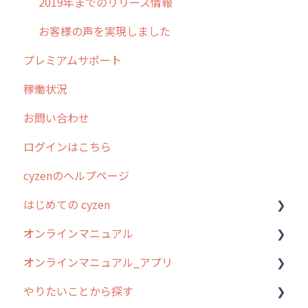
2019年までのリリース情報
お客様の声を実現しました
プレミアムサポート
稼働状況
お問い合わせ
ログインはこちら
cyzenのヘルプページ
はじめての cyzen
オンラインマニュアル
0. はじめてのcyzenの使い方
オンラインマニュアル_アプリ
1. cyzenについて知ろう
管理サイトの使い始め
やりたいことから探す
2. 主要機能の概要
ユーザー・グループ管理
アプリの使い始め