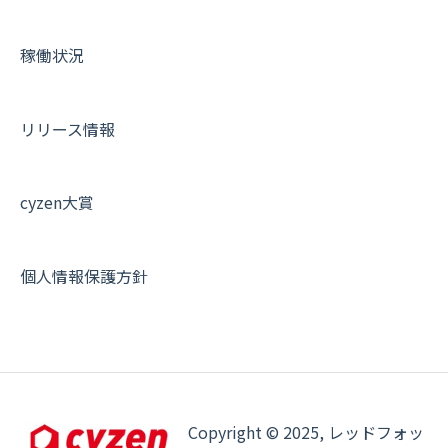
各種設定・その他
設定
各種設定・ログイン
端末・設定について
稼働状況
オプション関連について
契約・申込について
リリース情報
証明書認証について
その他よくある質問
cyzen大賞
個人情報保護方針
Copyright © 2025, レッドフォッ