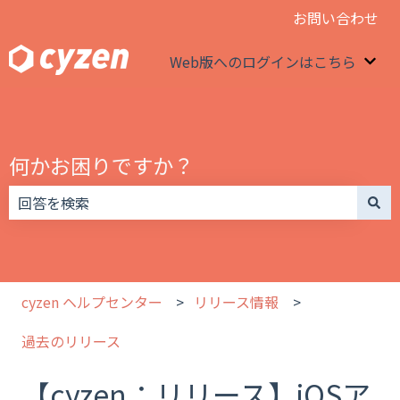
お問い合わせ
Web版へのログインはこちら
We
何かお困りですか？
検索フィールドが空なので、候補はありません。
cyzen ヘルプセンター
リリース情報
過去のリリース
【cyzen：リリース】iOSア