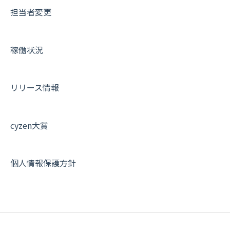
担当者変更
商品
お知らせ
商品
契約・その他
メンバー画面について
各種設定・その他
設定
各種設定・ログイン
端末・設定について
稼働状況
オプション関連について
契約・申込について
リリース情報
証明書認証について
その他よくある質問
cyzen大賞
個人情報保護方針