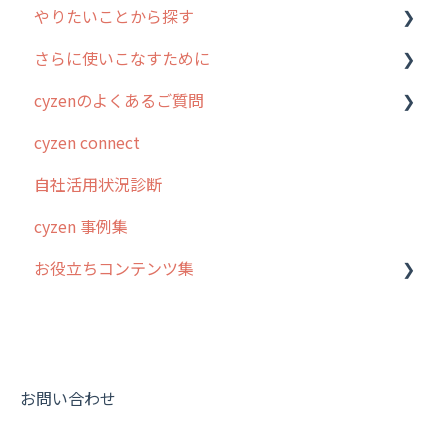
やりたいことから探す
2. 主要機能の概要
ユーザー・グループ管理
アプリの使い始め
さらに使いこなすために
3. cyzenの位置情報取得について
行動管理
ホーム画面
行動管理
cyzenのよくあるご質問
4. cyzen利用前の準備：システム管理者編
予定管理
スポット
勤怠管理
はじめに
cyzen connect
5. 基本的な使い方：システム管理者編
スポット
報告閲覧
予定管理
スポット・ステータス関連オプション
ログインについて
自社活用状況診断
6. 基本的な使い方：ユーザー編
ステータス・主観
予定
スポット
交通費自動計算
グループ・ユーザーについて
cyzen 事例集
7. 初心者向けよくある質問集
報告書・行動種別
日報
ステータス・主観
安全走行支援
GPS・位置情報 について
お役立ちコンテンツ集
8. 用語集
勤怠管理
履歴
報告書・行動種別
写真管理・高画質化
ルート自動記録 について
9. もっと便利に利用するための設定
活動通知
メンバー
ユーザー・グループ管理
ダッシュボード（BI）・パフォーマンス
出退勤・ステータス・主観について
動画集：システム管理者向け
10.ユーザー向けおすすめの使い方
パフォーマンス
メッセージ
メッセージ機能
連携オプション
スポットについて
動画集：ユーザー向け
【業界業種別】cyzen設定方法
帳票出力
パフォーマンス
活動通知
その他オプション
報告書について
動画集：共通
お問い合わせ
メッセージ・ファイル添付
外部リンク
内線電話
IP接続制限・端末認証設定
日報について
サポートセミナーアーカイブ