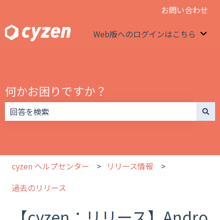
お問い合わせ
Web版へのログインはこちら
We
何かお困りですか？
検索フィールドが空なので、候補はありません。
cyzen ヘルプセンター
リリース情報
過去のリリース
【cyzen：リリース】Andro