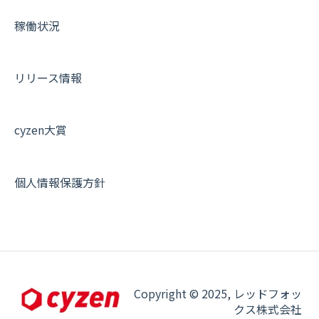
各種設定・その他
設定
各種設定・ログイン
端末・設定について
稼働状況
オプション関連について
契約・申込について
リリース情報
証明書認証について
その他よくある質問
cyzen大賞
個人情報保護方針
Copyright © 2025, レッドフォッ
クス株式会社