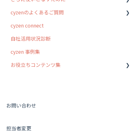
cyzenのよくあるご質問
4. cyzen利用前の準備：システム管理者編
予定管理
スポット
勤怠管理
はじめに
cyzen connect
5. 基本的な使い方：システム管理者編
スポット
報告閲覧
予定管理
スポット・ステータス関連オプション
ログインについて
自社活用状況診断
6. 基本的な使い方：ユーザー編
ステータス・主観
予定
スポット
交通費自動計算
グループ・ユーザーについて
cyzen 事例集
7. 初心者向けよくある質問集
報告書・行動種別
日報
ステータス・主観
安全走行支援
GPS・位置情報 について
お役立ちコンテンツ集
8. 用語集
勤怠管理
履歴
報告書・行動種別
写真管理・高画質化
ルート自動記録 について
9. もっと便利に利用するための設定
活動通知
メンバー
ユーザー・グループ管理
ダッシュボード（BI）・パフォーマンス
出退勤・ステータス・主観について
動画集：システム管理者向け
10.ユーザー向けおすすめの使い方
パフォーマンス
メッセージ
メッセージ機能
連携オプション
スポットについて
動画集：ユーザー向け
【業界業種別】cyzen設定方法
帳票出力
パフォーマンス
活動通知
その他オプション
報告書について
動画集：共通
お問い合わせ
メッセージ・ファイル添付
外部リンク
内線電話
IP接続制限・端末認証設定
日報について
サポートセミナーアーカイブ
担当者変更
商品
お知らせ
商品
契約・その他
メンバー画面について