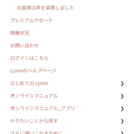
お客様の声を実現しました
プレミアムサポート
稼働状況
お問い合わせ
ログインはこちら
cyzenのヘルプページ
はじめての cyzen
オンラインマニュアル
0. はじめてのcyzenの使い方
オンラインマニュアル_アプリ
1. cyzenについて知ろう
管理サイトの使い始め
やりたいことから探す
2. 主要機能の概要
ユーザー・グループ管理
アプリの使い始め
さらに使いこなすために
3. cyzenの位置情報取得について
行動管理
ホーム画面
行動管理