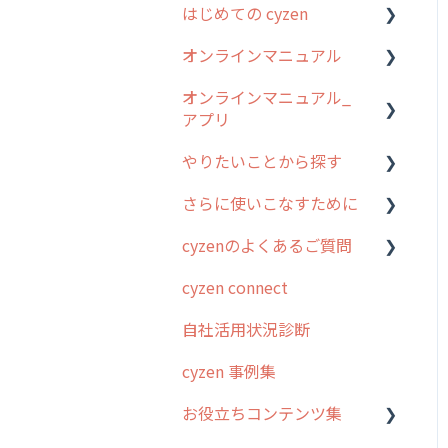
はじめての cyzen
オンラインマニュアル
0. はじめてのcyzenの使い
方
オンラインマニュアル_
管理サイトの使い始め
アプリ
1. cyzenについて知ろう
ユーザー・グループ管理
やりたいことから探す
2. 主要機能の概要
アプリの使い始め
行動管理
さらに使いこなすために
3. cyzenの位置情報取得に
ホーム画面
行動管理
予定管理
ついて
cyzenのよくあるご質問
スポット
勤怠管理
はじめに
スポット
4. cyzen利用前の準備：シ
cyzen connect
報告閲覧
予定管理
スポット・ステータス関連
ログインについて
ステム管理者編
ステータス・主観
オプション
自社活用状況診断
予定
スポット
グループ・ユーザーについ
5. 基本的な使い方：シス
報告書・行動種別
交通費自動計算
て
テム管理者編
cyzen 事例集
日報
ステータス・主観
勤怠管理
安全走行支援
GPS・位置情報 について
6. 基本的な使い方：ユー
お役立ちコンテンツ集
履歴
報告書・行動種別
ザー編
活動通知
写真管理・高画質化
ルート自動記録 について