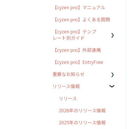
【cyzen pro】マニュアル
cyzen pro とは？
【cyzen pro】よくある質問
簡易マニュアル
【cyzen pro】テンプ
cyzen proの位置情報取得
レート別ガイド
について
【cyzen pro】外部連携
用語集
ポスティング
【cyzen pro】EntryFree
よくある質問
ラウンダー
重要なお知らせ
メンテナンス
リリース情報
外廻り営業
過去の重要なお知らせ
清掃
障害情報
リリース
不動産
2026年のリリース情報
2025年のリリース情報