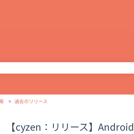
りません。
報
過去のリリース
【cyzen：リリース】Androidアプ