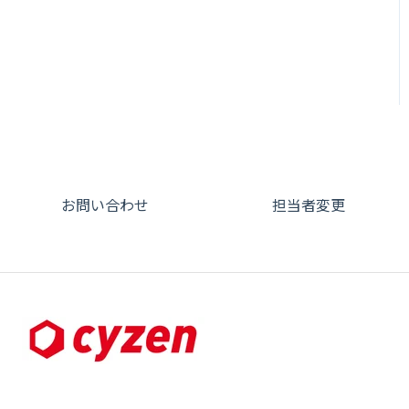
メンバー
ユーザー・グループ管理
動画集：システム管理者向
7. 初心者向けよくある質
パフォーマンス
ダッシュボード（BI）・パ
出退勤・ステータス・主観
け
問集
メッセージ
メッセージ機能
フォーマンス
について
帳票出力
動画集：ユーザー向け
8. 用語集
パフォーマンス
活動通知
連携オプション
スポットについて
メッセージ・ファイル添付
動画集：共通
9. もっと便利に利用する
外部リンク
内線電話
その他オプション
報告書について
ための設定
商品
サポートセミナーアーカイ
お知らせ
商品
IP接続制限・端末認証設定
日報について
ブ
10.ユーザー向けおすすめ
各種設定・その他
の使い方
設定
各種設定・ログイン
契約・その他
メンバー画面について
お問い合わせ
担当者変更
【業界業種別】cyzen設定
端末・設定について
方法
オプション関連について
契約・申込について
証明書認証について
その他よくある質問