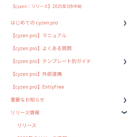
【cyzen：リリース】2025年3月中旬
はじめての cyzen pro
【cyzen pro】マニュアル
cyzen pro とは？
【cyzen pro】よくある質問
簡易マニュアル
【cyzen pro】テンプレート別ガイド
cyzen proの位置情報取得について
【cyzen pro】外部連携
用語集
ポスティング
【cyzen pro】EntryFree
よくある質問
ラウンダー
重要なお知らせ
メンテナンス
リリース情報
外廻り営業
過去の重要なお知らせ
清掃
障害情報
リリース