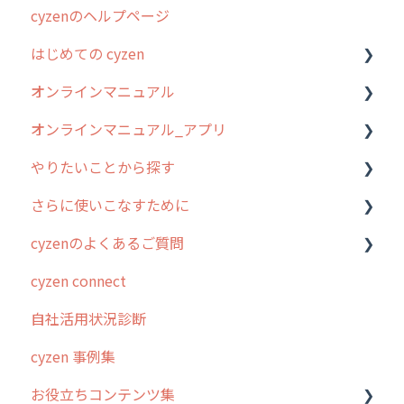
cyzenのヘルプページ
はじめての cyzen
オンラインマニュアル
0. はじめてのcyzenの使い方
オンラインマニュアル_アプリ
1. cyzenについて知ろう
管理サイトの使い始め
やりたいことから探す
2. 主要機能の概要
ユーザー・グループ管理
アプリの使い始め
さらに使いこなすために
3. cyzenの位置情報取得について
行動管理
ホーム画面
行動管理
cyzenのよくあるご質問
4. cyzen利用前の準備：システム管理者編
予定管理
スポット
勤怠管理
はじめに
cyzen connect
5. 基本的な使い方：システム管理者編
スポット
報告閲覧
予定管理
スポット・ステータス関連オプション
ログインについて
自社活用状況診断
6. 基本的な使い方：ユーザー編
ステータス・主観
予定
スポット
交通費自動計算
グループ・ユーザーについて
cyzen 事例集
7. 初心者向けよくある質問集
報告書・行動種別
日報
ステータス・主観
安全走行支援
GPS・位置情報 について
お役立ちコンテンツ集
8. 用語集
勤怠管理
履歴
報告書・行動種別
写真管理・高画質化
ルート自動記録 について