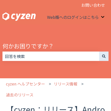
お問い合わせ
Web版へのログインはこちら
We
何かお困りですか？
検索フィールドが空なので、候補はありません。
cyzen ヘルプセンター
リリース情報
過去のリリース
【cyzen：リリース】Andro