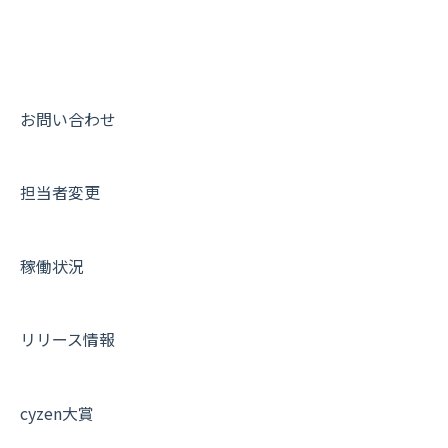
9. もっと便利に利用するための設定
活動通知
メンバー
ユーザー・グループ管理
ダッシュボード（BI）・パフォーマンス
出退勤・ステータス・主観について
動画集：システム管理者向け
10.ユーザー向けおすすめの使い方
パフォーマンス
メッセージ
メッセージ機能
連携オプション
スポットについて
動画集：ユーザー向け
【業界業種別】cyzen設定方法
帳票出力
パフォーマンス
活動通知
その他オプション
報告書について
動画集：共通
お問い合わせ
メッセージ・ファイル添付
外部リンク
内線電話
IP接続制限・端末認証設定
日報について
サポートセミナーアーカイブ
担当者変更
商品
お知らせ
商品
契約・その他
メンバー画面について
各種設定・その他
設定
各種設定・ログイン
端末・設定について
稼働状況
オプション関連について
契約・申込について
リリース情報
証明書認証について
その他よくある質問
cyzen大賞