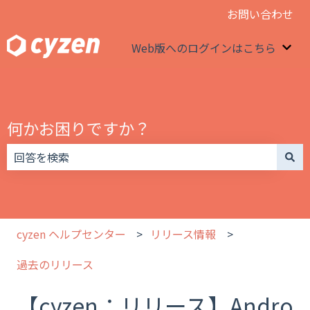
お問い合わせ
Web版へのログインはこちら
We
何かお困りですか？
検索フィールドが空なので、候補はありません。
cyzen ヘルプセンター
リリース情報
過去のリリース
【cyzen：リリース】Andro