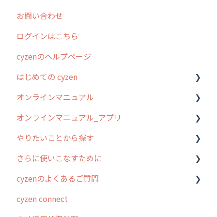
お問い合わせ
ログインはこちら
cyzenのヘルプページ
はじめての cyzen
オンラインマニュアル
0. はじめてのcyzenの使い方
オンラインマニュアル_アプリ
1. cyzenについて知ろう
管理サイトの使い始め
やりたいことから探す
2. 主要機能の概要
ユーザー・グループ管理
アプリの使い始め
さらに使いこなすために
3. cyzenの位置情報取得について
行動管理
ホーム画面
行動管理
cyzenのよくあるご質問
4. cyzen利用前の準備：システム管理者編
予定管理
スポット
勤怠管理
はじめに
cyzen connect
5. 基本的な使い方：システム管理者編
スポット
報告閲覧
予定管理
スポット・ステータス関連オプション
ログインについて