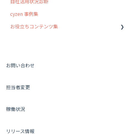
自社活用状況診断
6. 基本的な使い方：ユーザー編
ステータス・主観
予定
スポット
交通費自動計算
グループ・ユーザーについて
cyzen 事例集
7. 初心者向けよくある質問集
報告書・行動種別
日報
ステータス・主観
安全走行支援
GPS・位置情報 について
お役立ちコンテンツ集
8. 用語集
勤怠管理
履歴
報告書・行動種別
写真管理・高画質化
ルート自動記録 について
9. もっと便利に利用するための設定
活動通知
メンバー
ユーザー・グループ管理
ダッシュボード（BI）・パフォーマンス
出退勤・ステータス・主観について
動画集：システム管理者向け
10.ユーザー向けおすすめの使い方
パフォーマンス
メッセージ
メッセージ機能
連携オプション
スポットについて
動画集：ユーザー向け
【業界業種別】cyzen設定方法
帳票出力
パフォーマンス
活動通知
その他オプション
報告書について
動画集：共通
お問い合わせ
メッセージ・ファイル添付
外部リンク
内線電話
IP接続制限・端末認証設定
日報について
サポートセミナーアーカイブ
担当者変更
商品
お知らせ
商品
契約・その他
メンバー画面について
各種設定・その他
設定
各種設定・ログイン
端末・設定について
稼働状況
オプション関連について
契約・申込について
リリース情報