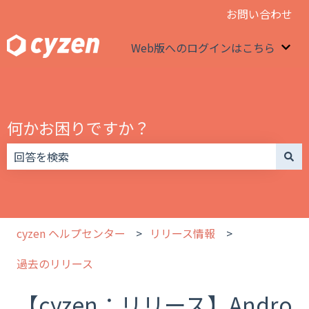
お問い合わせ
Web版へのログインはこちら
We
何かお困りですか？
検索フィールドが空なので、候補はありません。
cyzen ヘルプセンター
リリース情報
過去のリリース
【cyzen：リリース】Andro