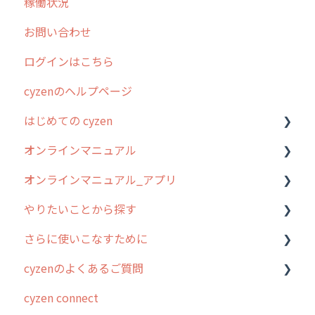
稼働状況
お問い合わせ
ログインはこちら
cyzenのヘルプページ
はじめての cyzen
オンラインマニュアル
0. はじめてのcyzenの使い方
オンラインマニュアル_アプリ
1. cyzenについて知ろう
管理サイトの使い始め
やりたいことから探す
2. 主要機能の概要
ユーザー・グループ管理
アプリの使い始め
さらに使いこなすために
3. cyzenの位置情報取得について
行動管理
ホーム画面
行動管理
cyzenのよくあるご質問
4. cyzen利用前の準備：システム管理者編
予定管理
スポット
勤怠管理
はじめに
cyzen connect
5. 基本的な使い方：システム管理者編
スポット
報告閲覧
予定管理
スポット・ステータス関連オプション
ログインについて