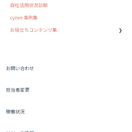
自社活用状況診断
6. 基本的な使い方：ユーザー編
ステータス・主観
予定
スポット
交通費自動計算
グループ・ユーザーについて
cyzen 事例集
7. 初心者向けよくある質問集
報告書・行動種別
日報
ステータス・主観
安全走行支援
GPS・位置情報 について
お役立ちコンテンツ集
8. 用語集
勤怠管理
履歴
報告書・行動種別
写真管理・高画質化
ルート自動記録 について
9. もっと便利に利用するための設定
活動通知
メンバー
ユーザー・グループ管理
ダッシュボード（BI）・パフォーマンス
出退勤・ステータス・主観について
動画集：システム管理者向け
10.ユーザー向けおすすめの使い方
パフォーマンス
メッセージ
メッセージ機能
連携オプション
スポットについて
動画集：ユーザー向け
【業界業種別】cyzen設定方法
帳票出力
パフォーマンス
活動通知
その他オプション
報告書について
動画集：共通
お問い合わせ
メッセージ・ファイル添付
外部リンク
内線電話
IP接続制限・端末認証設定
日報について
サポートセミナーアーカイブ
担当者変更
商品
お知らせ
商品
契約・その他
メンバー画面について
各種設定・その他
設定
各種設定・ログイン
端末・設定について
稼働状況
オプション関連について
契約・申込について