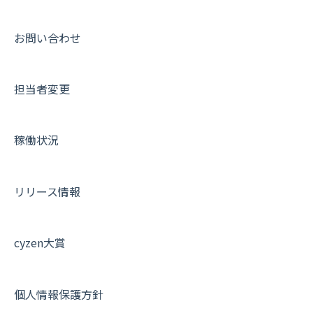
10.ユーザー向けおすすめの使い方
パフォーマンス
メッセージ
メッセージ機能
連携オプション
スポットについて
動画集：ユーザー向け
【業界業種別】cyzen設定方法
帳票出力
パフォーマンス
活動通知
その他オプション
報告書について
動画集：共通
お問い合わせ
メッセージ・ファイル添付
外部リンク
内線電話
IP接続制限・端末認証設定
日報について
サポートセミナーアーカイブ
担当者変更
商品
お知らせ
商品
契約・その他
メンバー画面について
各種設定・その他
設定
各種設定・ログイン
端末・設定について
稼働状況
オプション関連について
契約・申込について
リリース情報
証明書認証について
その他よくある質問
cyzen大賞
個人情報保護方針