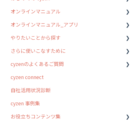
オンラインマニュアル
0. はじめてのcyzenの使い方
オンラインマニュアル_アプリ
1. cyzenについて知ろう
管理サイトの使い始め
やりたいことから探す
2. 主要機能の概要
ユーザー・グループ管理
アプリの使い始め
さらに使いこなすために
3. cyzenの位置情報取得について
行動管理
ホーム画面
行動管理
cyzenのよくあるご質問
4. cyzen利用前の準備：システム管理者編
予定管理
スポット
勤怠管理
はじめに
cyzen connect
5. 基本的な使い方：システム管理者編
スポット
報告閲覧
予定管理
スポット・ステータス関連オプション
ログインについて
自社活用状況診断
6. 基本的な使い方：ユーザー編
ステータス・主観
予定
スポット
交通費自動計算
グループ・ユーザーについて
cyzen 事例集
7. 初心者向けよくある質問集
報告書・行動種別
日報
ステータス・主観
安全走行支援
GPS・位置情報 について
お役立ちコンテンツ集
8. 用語集
勤怠管理
履歴
報告書・行動種別
写真管理・高画質化
ルート自動記録 について
9. もっと便利に利用するための設定
活動通知
メンバー
ユーザー・グループ管理
ダッシュボード（BI）・パフォーマンス
出退勤・ステータス・主観について
動画集：システム管理者向け