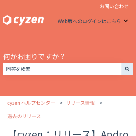
お問い合わせ
Web版へのログインはこちら
We
何かお困りですか？
検索フィールドが空なので、候補はありません。
cyzen ヘルプセンター
リリース情報
過去のリリース
【cyzen：リリース】Andro