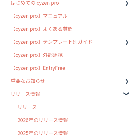
はじめての cyzen pro
【cyzen pro】マニュアル
cyzen pro とは？
【cyzen pro】よくある質問
簡易マニュアル
【cyzen pro】テンプレート別ガイド
cyzen proの位置情報取得について
【cyzen pro】外部連携
用語集
ポスティング
【cyzen pro】EntryFree
よくある質問
ラウンダー
重要なお知らせ
メンテナンス
リリース情報
外廻り営業
過去の重要なお知らせ
清掃
障害情報
リリース
不動産
2026年のリリース情報
2025年のリリース情報