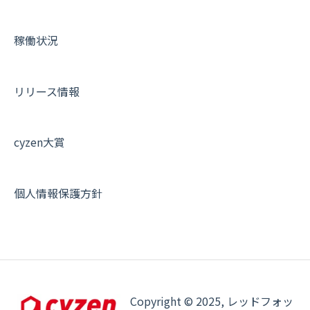
各種設定・その他
設定
各種設定・ログイン
端末・設定について
稼働状況
オプション関連について
契約・申込について
リリース情報
証明書認証について
その他よくある質問
cyzen大賞
個人情報保護方針
Copyright © 2025, レッドフォッ