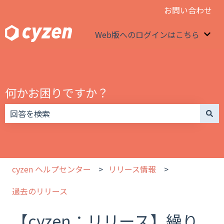
お問い合わせ
Web版へのログインはこちら
We
何かお困りですか？
検索フィールドが空なので、候補はありません。
cyzen ヘルプセンター
リリース情報
過去のリリース
【cyzen：リリース】繰り