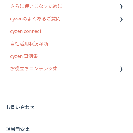
さらに使いこなすために
3. cyzenの位置情報取得について
行動管理
ホーム画面
行動管理
cyzenのよくあるご質問
4. cyzen利用前の準備：システム管理者編
予定管理
スポット
勤怠管理
はじめに
cyzen connect
5. 基本的な使い方：システム管理者編
スポット
報告閲覧
予定管理
スポット・ステータス関連オプション
ログインについて
自社活用状況診断
6. 基本的な使い方：ユーザー編
ステータス・主観
予定
スポット
交通費自動計算
グループ・ユーザーについて
cyzen 事例集
7. 初心者向けよくある質問集
報告書・行動種別
日報
ステータス・主観
安全走行支援
GPS・位置情報 について
お役立ちコンテンツ集
8. 用語集
勤怠管理
履歴
報告書・行動種別
写真管理・高画質化
ルート自動記録 について
9. もっと便利に利用するための設定
活動通知
メンバー
ユーザー・グループ管理
ダッシュボード（BI）・パフォーマンス
出退勤・ステータス・主観について
動画集：システム管理者向け
10.ユーザー向けおすすめの使い方
パフォーマンス
メッセージ
メッセージ機能
連携オプション
スポットについて
動画集：ユーザー向け
【業界業種別】cyzen設定方法
帳票出力
パフォーマンス
活動通知
その他オプション
報告書について
動画集：共通
お問い合わせ
メッセージ・ファイル添付
外部リンク
内線電話
IP接続制限・端末認証設定
日報について
サポートセミナーアーカイブ
担当者変更
商品
お知らせ
商品
契約・その他
メンバー画面について