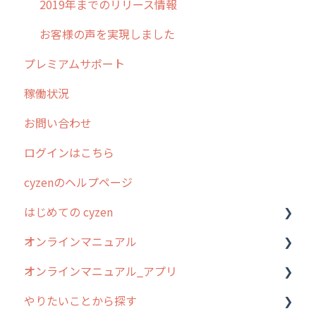
2019年までのリリース情報
お客様の声を実現しました
プレミアムサポート
稼働状況
お問い合わせ
ログインはこちら
cyzenのヘルプページ
はじめての cyzen
オンラインマニュアル
0. はじめてのcyzenの使い方
オンラインマニュアル_アプリ
1. cyzenについて知ろう
管理サイトの使い始め
やりたいことから探す
2. 主要機能の概要
ユーザー・グループ管理
アプリの使い始め